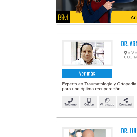
DR. A
c. Ven
COCH
Ver más
Experto en Traumatología y Ortopedia,
para una óptima recuperación.
Teléfono
Celular
Whatsapp
Compartir
DR. LU