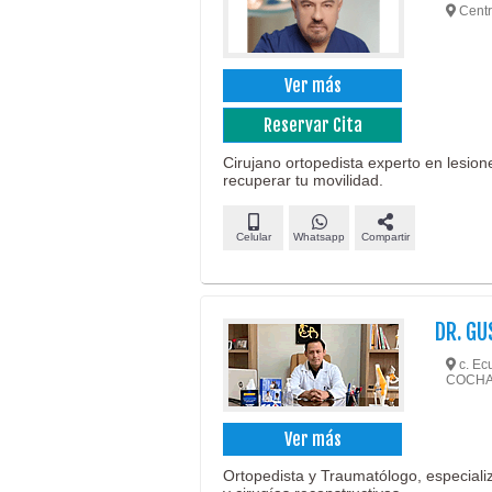
Centr
Ver más
Reservar Cita
Cirujano ortopedista experto en lesion
recuperar tu movilidad.
Celular
Whatsapp
Compartir
DR. G
c. Ec
COCH
Ver más
Ortopedista y Traumatólogo, especiali