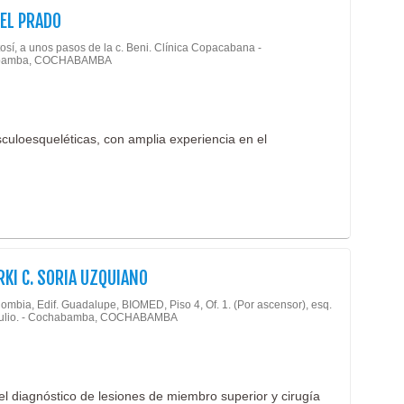
Odont
IEL PRADO
Estét
Odon
Farm
osí, a unos pasos de la c. Beni. Clínica Copacabana -
Odont
bamba, COCHABAMBA
Fisio
Odon
Gastr
Oftal
Geria
Onco
uloesqueléticas, con amplia experiencia en el
Ginec
Opti
Hema
Orto
Hosp
Otorr
Impo
Oxig
Inmun
Ozon
RKI C. SORIA UZQUIANO
Labor
Pato
ombia, Edif. Guadalupe, BIOMED, Piso 4, Of. 1. (Por ascensor), esq.
Labor
Julio. - Cochabamba, COCHABAMBA
Pedia
Labor
Pedia
Labor
Pedia
Labor
el diagnóstico de lesiones de miembro superior y cirugía
Podo