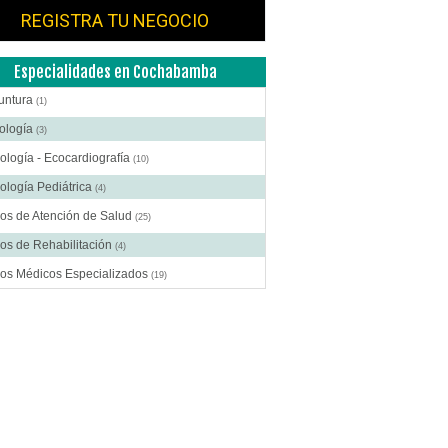
REGISTRA TU NEGOCIO
Especialidades en Cochabamba
untura
(1)
ología
(3)
ología - Ecocardiografía
(10)
ología Pediátrica
(4)
os de Atención de Salud
(25)
os de Rehabilitación
(4)
ros Médicos Especializados
(19)
ía Estética
(7)
ía General
(13)
gía Laparoscópica
(6)
ía Pediátrica
(2)
ía Plástica
(9)