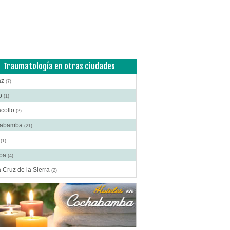
ía Plástica - Estética - Reconstrucción
(12)
anos Plásticos
(10)
cas
(16)
roctología
(2)
itometría Osea
(4)
Traumatología en otras ciudades
atología
(10)
az
(7)
ibuidores de Medicamentos
(5)
to
(1)
rafía
(15)
acollo
(2)
crinología
(6)
habamba
(21)
scopía
(1)
o
(1)
o e Instrumental de Laboratorio
(2)
ba
(4)
o e Instrumental Médico
(11)
 Cruz de la Sierra
(2)
o e Instrumental Odontológico
(4)
o y Material Ortopédico
(2)
ica Corporal
(13)
acias
(27)