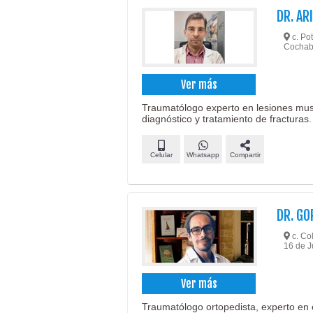
DR. AR
c. Pot
Cocha
Ver más
Traumatólogo experto en lesiones musc
diagnóstico y tratamiento de fracturas.
Celular
Whatsapp
Compartir
DR. GO
c. Col
16 de 
Ver más
Traumatólogo ortopedista, experto en 