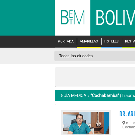
PORTADA
AMARILLAS
HOTELES
REST
GUÍA MÉDICA »
“Cochabamba”
(Trauma
DR. AR
c. La
Cocha