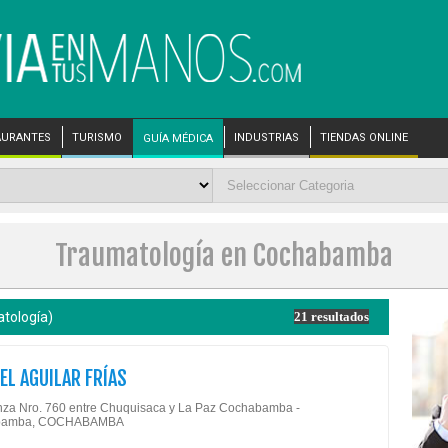
AURANTES
TURISMO
INDUSTRIAS
TIENDAS ONLINE
GUÍA MÉDICA
Traumatología en Cochabamba
tología)
21 resultados
IEL AGUILAR FRÍAS
nza Nro. 760 entre Chuquisaca y La Paz Cochabamba -
bamba, COCHABAMBA