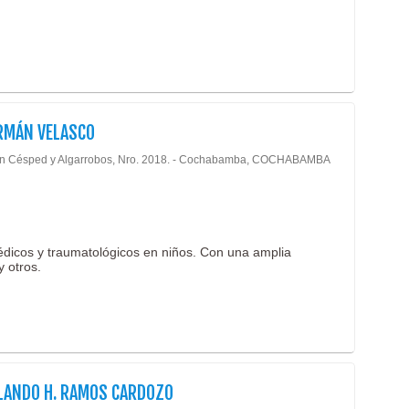
Laser
Psico
Medic
Psiqu
Medic
Quiro
Medic
Radio
Medic
Rayo
RMÁN VELASCO
Médi
Reum
n Césped y Algarrobos, Nro. 2018. - Cochabamba, COCHABAMBA
Médic
Servi
(19)
SPA
Nefro
(
Terap
Neum
pédicos y traumatológicos en niños. Con una amplia
Trau
Neur
y otros.
Urol
Neuro
Urolo
Neuro
Neuro
Odon
LANDO H. RAMOS CARDOZO
Odont