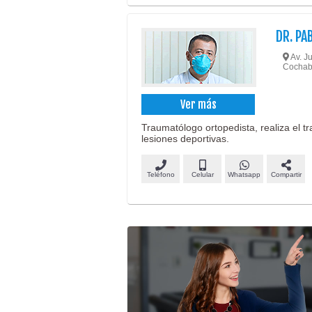
DR. PA
Av. J
Cocha
Ver más
Traumatólogo ortopedista, realiza el t
lesiones deportivas.
Teléfono
Celular
Whatsapp
Compartir