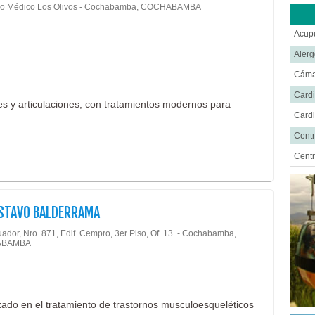
o Médico Los Olivos - Cochabamba, COCHABAMBA
Fisio
Gastr
Acup
Geria
Alerg
Ginec
Cáma
Hema
Cardi
es y articulaciones, con tratamientos modernos para
Hosp
Cardi
Inmun
Centr
Labor
Centr
Labor
Cent
Labor
Cirug
USTAVO BALDERRAMA
Labor
Cirug
uador, Nro. 871, Edif. Cempro, 3er Piso, Of. 13. - Cochabamba,
Laser
Cirug
ABAMBA
Medic
Cirug
Medic
Ciru
Medic
Cirug
zado en el tratamiento de trastornos musculoesqueléticos