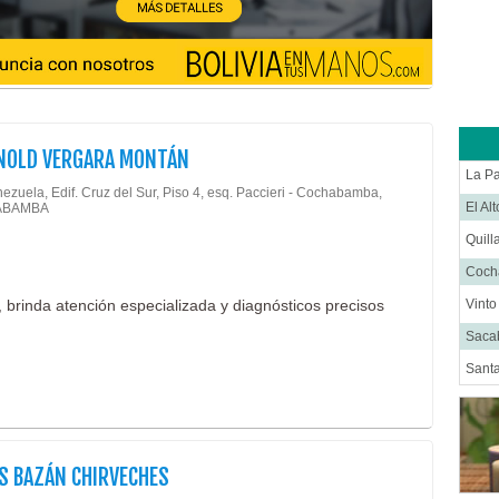
Cirug
Ciruj
Clíni
Colop
Dens
RNOLD VERGARA MONTÁN
Derm
La P
ezuela, Edif. Cruz del Sur, Piso 4, esq. Paccieri - Cochabamba,
Distr
El Al
ABAMBA
Ecog
Quill
Endo
Coc
Endo
 brinda atención especializada y diagnósticos precisos
Vint
Equip
Saca
Equip
Santa
Equip
Equip
Estét
IS BAZÁN CHIRVECHES
Farm