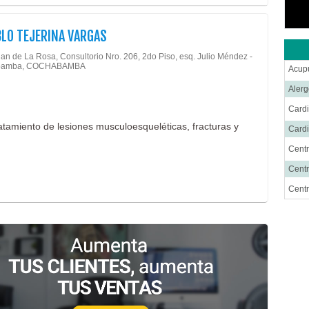
BLO TEJERINA VARGAS
uan de La Rosa, Consultorio Nro. 206, 2do Piso, esq. Julio Méndez -
bamba, COCHABAMBA
Acup
Alerg
Cardi
ratamiento de lesiones musculoesqueléticas, fracturas y
Cardi
Centr
Centr
Cent
Cirug
Cirug
Ciru
Cirug
Cirug