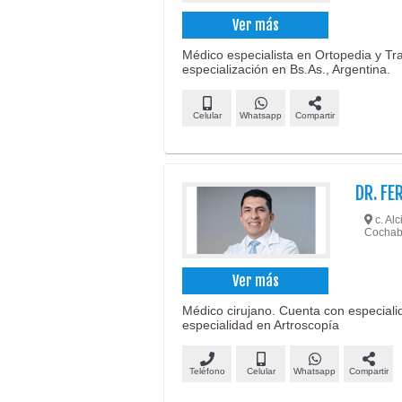
Ver más
Médico especialista en Ortopedia y Tr
especialización en Bs.As., Argentina.
Celular
Whatsapp
Compartir
DR. FE
c. Alc
Cocha
Ver más
Médico cirujano. Cuenta con especiali
especialidad en Artroscopía
Teléfono
Celular
Whatsapp
Compartir