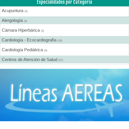
Especialidades por Categoría
Acupuntura
(4)
Alergología
(4)
Cámara Hiperbárica
(3)
Cardiología - Ecocardiografía
(18)
Cardiología Pediátrica
(4)
Centros de Atención de Salud
(57)
Centros de Rehabilitación
(12)
Centros Médicos Especializados
(41)
Cirugía Digestiva
(2)
Cirugía Estética
(18)
Cirugía Gastroenterológica
(2)
Cirugía General
(28)
Cirugía Laparoscópica
(14)