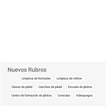
Cirugía Pediátrica
(9)
Cirugía Plástica
(20)
Cirugía Plástica - Estética - Reconstrucción
(28)
Cirugía torácica
(2)
Cirujanos Plásticos
(16)
Clínicas
(44)
Coloproctología
(4)
Densitometría Osea
(5)
Nuevos Rubros
Dermatología
(20)
Limpieza de fachadas
Limpieza de vidrios
Distribuidores de Medicamentos
(28)
Clases de pádel
Canchas de pádel
Escuela de pilotos
Ecografía
(30)
Endocrinología
Centro de formación de pilotos
Consolas
Videojuegos
(10)
Endoscopía
(5)