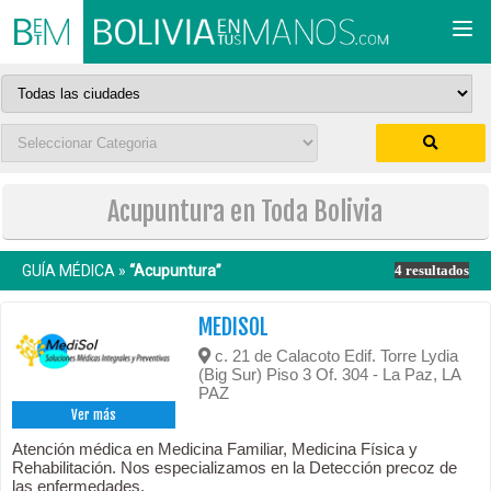
Togg
navi
Acupuntura en Toda Bolivia
GUÍA MÉDICA »
“Acupuntura”
4 resultados
MEDISOL
c. 21 de Calacoto Edif. Torre Lydia
(Big Sur) Piso 3 Of. 304 - La Paz, LA
PAZ
Ver más
Atención médica en Medicina Familiar, Medicina Física y
Rehabilitación. Nos especializamos en la Detección precoz de
las enfermedades.