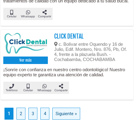
tratamientos de calidad con un equipo dedicado a tu salud bucal.
Celular
Whatsapp
Compartir
CLICK DENTAL
c. Bolívar entre Oquendo y 16 de
Julio, Edif. Montero, Nro. 876, Pb, Of.
4, frente a la plazuela Bush. -
Cochabamba, COCHABAMBA
Ver más
¡Sonríe con confianza en nuestro centro odontológico! Nuestro
equipo experto te garantiza una atención de calidad.
Teléfono
Celular
Whatsapp
Compartir
1
2
3
4
Siguiente »