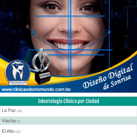
Odontología Clínica por Ciudad
La Paz
(22)
Viacha
(1)
El Alto
(12)