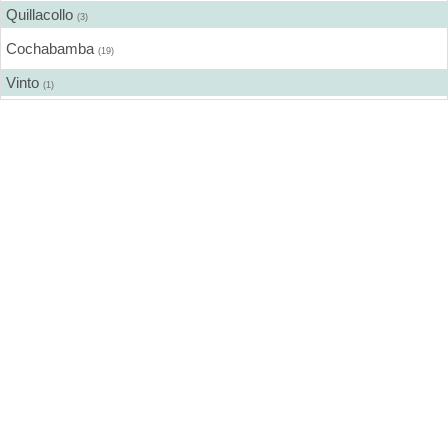
Quillacollo
(3)
Cochabamba
(19)
Vinto
(1)
Santa Cruz de la Sierra
(1)
Trinidad
(1)