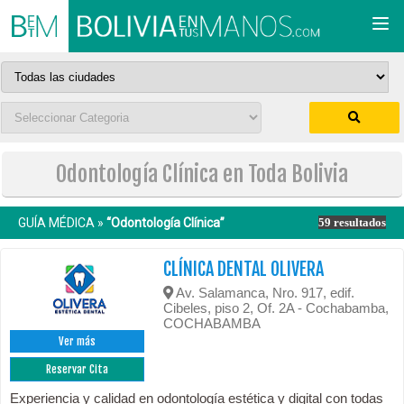
Togg
navi
Odontología Clínica en Toda Bolivia
GUÍA MÉDICA »
“Odontología Clínica”
59 resultados
CLÍNICA DENTAL OLIVERA
Av. Salamanca, Nro. 917, edif.
Cibeles, piso 2, Of. 2A - Cochabamba,
COCHABAMBA
Ver más
Reservar Cita
Experiencia y calidad en odontología estética y digital con todas