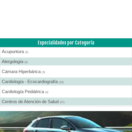
Especialidades por Categoría
Acupuntura
(4)
Alergología
(4)
Cámara Hiperbárica
(3)
Cardiología - Ecocardiografía
(18)
Cardiología Pediátrica
(4)
Centros de Atención de Salud
(57)
Centros de Rehabilitación
(12)
Centros Médicos Especializados
(41)
Cirugía Digestiva