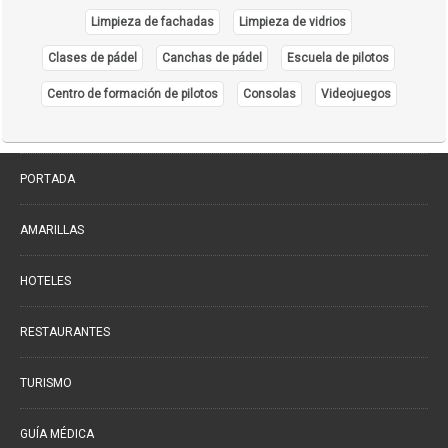
Limpieza de fachadas
Limpieza de vidrios
Distribuidores de Medicamentos
(28)
Clases de pádel
Canchas de pádel
Escuela de pilotos
Ecografía
(30)
Endocrinología
Centro de formación de pilotos
Consolas
Videojuegos
(10)
Endoscopía
(5)
Equipo e Instrumental de Laboratorio
(21)
PORTADA
Equipo e Instrumental Médico
(31)
Equipo e Instrumental Odontológico
AMARILLAS
(9)
Equipo y Material Ortopédico
(3)
HOTELES
Estética Corporal
(33)
Farmacias
RESTAURANTES
(111)
Fisioterapia - Rehabilitación - Integral
(52)
TURISMO
Gastroenterología
(12)
Geriatría - Gerontología
GUÍA MÉDICA
(1)