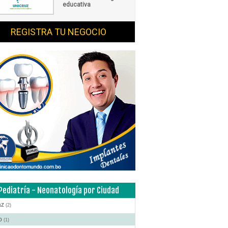
educativa
REGISTRA TU NEGOCIO
Pediatría - Neonatología por Ciudad
az
(2)
to
(1)