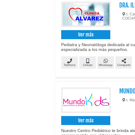
DRA. I
c. Car
COCH
Ver más
Pediatra y Neonatóloga dedicada al cui
especializada a los más pequeños.
Teléfono
Celular
Whatsapp
Compartir
MUNDO
c. Ma
Ver más
Nuestro Centro Pediátrico te brinda at