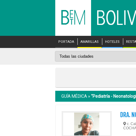
PORTADA
AMARILLAS
HOTELES
REST
GUÍA MÉDICA »
“Pediatría - Neonatolog
DRA. N
c. Ca
COCH