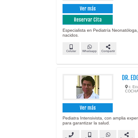
Ver más
Reservar Cita
Especialista en Pediatría Neonatóloga
nacidos.
Celular
Whatsapp
Compartir
DR. E
c. Ec
COCH
Ver más
Pediatra Intensivista, con amplia expe
para garantizar la salud.