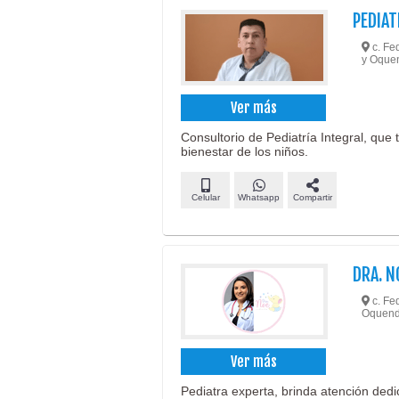
PEDIAT
c. Fed
y Oque
Ver más
Consultorio de Pediatría Integral, que 
bienestar de los niños.
Celular
Whatsapp
Compartir
DRA. N
c. Fed
Oquend
Ver más
Pediatra experta, brinda atención ded