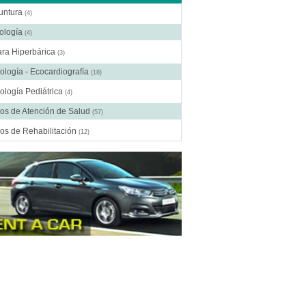
untura
(4)
ología
(4)
ra Hiperbárica
(3)
ología - Ecocardiografía
(18)
ología Pediátrica
(4)
os de Atención de Salud
(57)
os de Rehabilitación
(12)
ros Médicos Especializados
(41)
ía Digestiva
(2)
ía Estética
(18)
ía Gastroenterológica
(2)
ía General
(28)
gía Laparoscópica
(14)
ía Pediátrica
(9)
ía Plástica
(20)