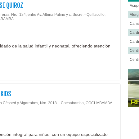
LSE QUIROZ
Acup
reras, Nro. 124, entre Av. Albina Patiño y c. Sucre. - Quillacollo,
Alerg
ABAMBA
Cáma
Cardi
Cardi
dado de la salud infantil y neonatal, ofreciendo atención
Centr
Centr
Cent
Cirug
Cirug
KIDS
Cirug
n Césped y Algarrobos, Nro. 2018. - Cochabamba, COCHABAMBA
Cirug
Ciru
Cirug
Cirug
ención integral para niños, con un equipo especializado