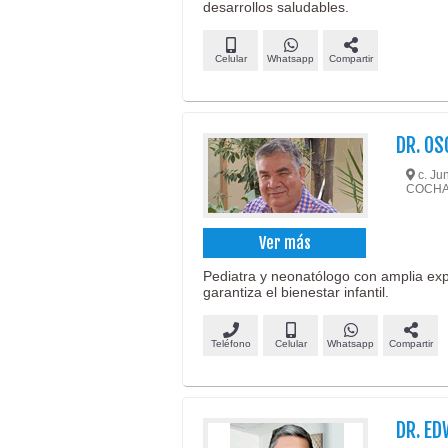
desarrollos saludables.
Celular
Whatsapp
Compartir
DR. OS
c. Ju
COCH
Ver más
Pediatra y neonatólogo con amplia exp
garantiza el bienestar infantil.
Teléfono
Celular
Whatsapp
Compartir
DR. E