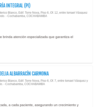
RÍA INTEGRAL (PI)
Farm
Fisio
erico Blanco, Edif. Torre Nova, Piso 6, Of. 12, entre Ismael Vásquez
ndo. - Cochabamba, COCHABAMBA
Gastr
Geria
Ginec
te brinda atención especializada que garantiza el
Hema
Hosp
Impo
Inmun
Labor
OELIA ALBARRACÍN CARMONA
Labor
erico Blanco, Edif. Torre Nova, Piso 6, Of. 7, entre Ismael Vásquez y
Labor
o. - Cochabamba, COCHABAMBA
Labor
Labor
Laser
icada, a cada paciente, asegurando un crecimiento y