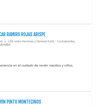
Medic
Medic
Medic
Medic
Médi
CAR RAMIRO ROJAS ARISPE
Médic
(19)
nín, s - 139, entre Heroínas y General Achá. - Cochabamba,
ABAMBA
Nefro
Neum
Neur
eriencia en el cuidado de recién nacidos y niños,
Neuro
Neuro
Neuro
Odon
Odont
DWIN PINTO MONTECINOS
Odont