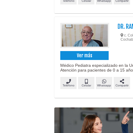
Teléfono
Celular
Whatsapp
Compartir
DR. RA
c. Col
Cocha
Ver más
Médico Pediatra especializado en la 
Atención para pacientes de 0 a 15 año
Teléfono
Celular
Whatsapp
Compartir