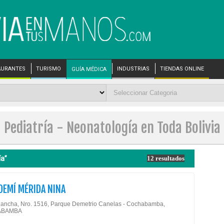
AURANTES
TURISMO
INDUSTRIAS
TIENDAS ONLINE
GUÍA MÉDICA
Pediatría - Neonatología en Toda Bolivia
ía”
12 resultados
OEMÍ MÉRIDA NINA
lancha, Nro. 1516, Parque Demetrio Canelas - Cochabamba,
ABAMBA