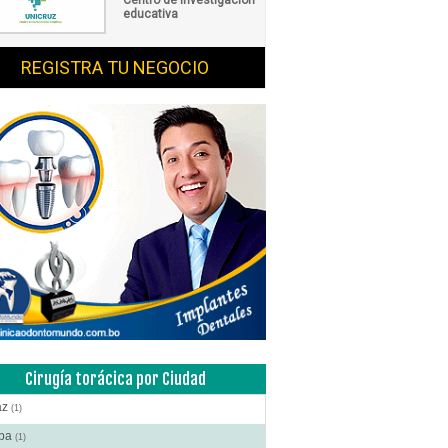
educativa
REGISTRA TU NEGOCIO
Cirugía torácica por Ciudad
az
(1)
ba
(1)