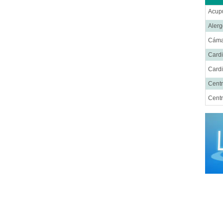
Acup
Alerg
Cáma
Cardi
Cardi
Centr
Centr
Cent
Cirug
Cirug
Cirug
Cirug
Ciru
Cirug
Cirug