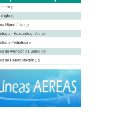
untura
(4)
ología
(4)
ra Hiperbárica
(3)
ología - Ecocardiografía
(18)
ología Pediátrica
(4)
os de Atención de Salud
(57)
os de Rehabilitación
(12)
ros Médicos Especializados
(41)
ía Digestiva
(2)
ía Estética
(18)
ía Gastroenterológica
(2)
ía General
(28)
gía Laparoscópica
(14)
ía Pediátrica
(9)
ía Plástica
(20)