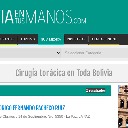
AURANTES
TURISMO
INDUSTRIAS
TIENDAS ONLINE
GUÍA MÉDICA
Cirugía torácica en Toda Bolivia
2 resultados
DRIGO FERNANDO PACHECO RUIZ
de Obrajes y 14 de Septiembre, Nro. 5350 - La Paz, LA PAZ