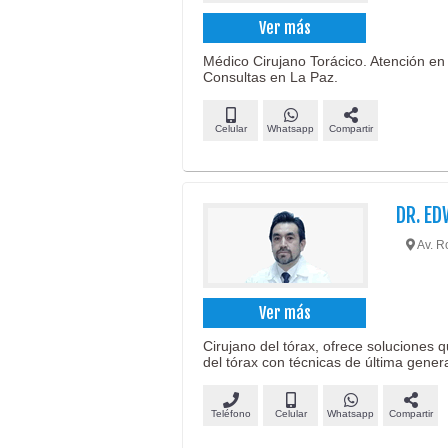
Ver más
Médico Cirujano Torácico. Atención en c
Consultas en La Paz.
Celular
Whatsapp
Compartir
DR. E
Av. R
Ver más
Cirujano del tórax, ofrece solucione
del tórax con técnicas de última gener
Teléfono
Celular
Whatsapp
Compartir