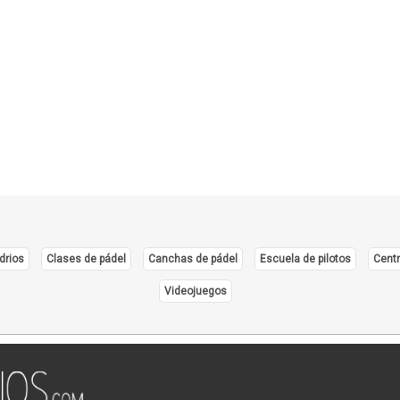
Cirug
Cirug
Ciruj
Clíni
Colop
Dens
Derm
Distr
Ecog
Endo
drios
Clases de pádel
Canchas de pádel
Escuela de pilotos
Centr
Endo
Videojuegos
Equip
Equip
Equip
Equip
Estét