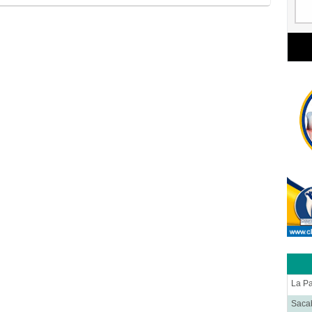
La P
Saca