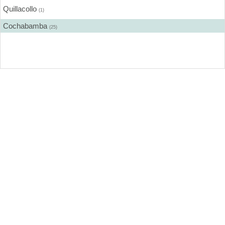
Quillacollo
(1)
Cochabamba
(25)