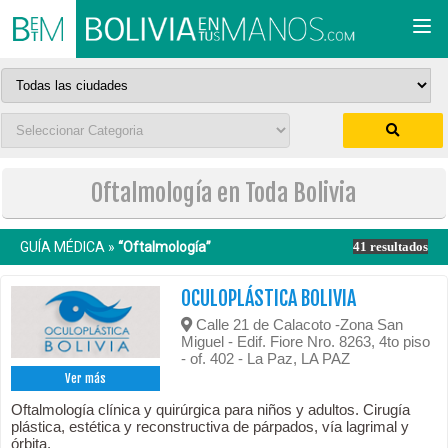
Togg
navi
Oftalmología en Toda Bolivia
GUÍA MÉDICA »
“Oftalmología”
41 resultados
OCULOPLÁSTICA BOLIVIA
Calle 21 de Calacoto -Zona San
Miguel - Edif. Fiore Nro. 8263, 4to piso
- of. 402 - La Paz, LA PAZ
Ver más
Oftalmología clínica y quirúrgica para niños y adultos. Cirugía
plástica, estética y reconstructiva de párpados, vía lagrimal y
órbita.