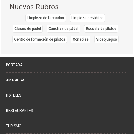
Nuevos Rubros
Dermatología
(20)
Limpieza de fachadas
Limpieza de vidrios
Distribuidores de Medicamentos
(28)
Clases de pádel
Canchas de pádel
Escuela de pilotos
Ecografía
(30)
Endocrinología
Centro de formación de pilotos
Consolas
Videojuegos
(10)
Endoscopía
(5)
Equipo e Instrumental de Laboratorio
(21)
PORTADA
Equipo e Instrumental Médico
(31)
Equipo e Instrumental Odontológico
AMARILLAS
(9)
Equipo y Material Ortopédico
(3)
HOTELES
Estética Corporal
(33)
Farmacias
RESTAURANTES
(111)
Fisioterapia - Rehabilitación - Integral
(52)
TURISMO
Gastroenterología
(12)