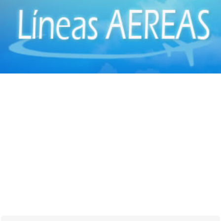
Centros Médicos Especializados
(41)
Cirugía Digestiva
(2)
Cirugía Estética
(18)
Cirugía Gastroenterológica
(2)
Cirugía General
(28)
Cirugía Laparoscópica
(14)
Cirugía Pediátrica
(9)
Cirugía Plástica
(20)
Cirugía Plástica - Estética - Reconstrucción
(28)
Cirugía torácica
(2)
Cirujanos Plásticos
(16)
Clínicas
(44)
Coloproctología
(4)
Densitometría Osea
(5)