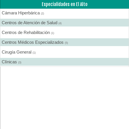
Especialidades en El Alto
Cámara Hiperbárica
(2)
Centros de Atención de Salud
(4)
Centros de Rehabilitación
(1)
Centros Médicos Especializados
(5)
Cirugía General
(1)
Clínicas
(3)
Dermatología
(1)
Ecografía
(2)
Equipo e Instrumental de Laboratorio
(1)
Equipo e Instrumental Médico
(1)
Estética Corporal
(1)
Fisioterapia - Rehabilitación - Integral
(6)