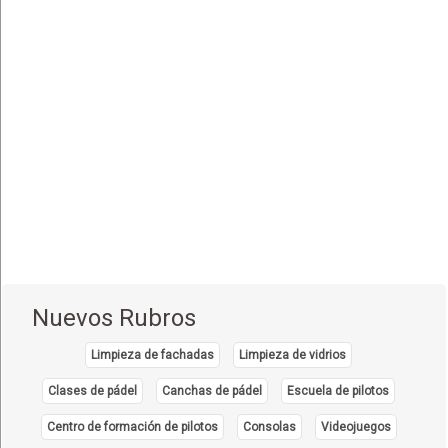
Equipo e Instrumental de Laboratorio
(21)
Equipo e Instrumental Médico
(31)
Equipo e Instrumental Odontológico
(9)
Equipo y Material Ortopédico
(3)
Estética Corporal
(33)
Farmacias
(111)
Fisioterapia - Rehabilitación - Integral
(52)
Gastroenterología
(12)
Geriatría - Gerontología
(1)
Nuevos Rubros
Ginecología y Obstetricia
(31)
Limpieza de fachadas
Limpieza de vidrios
Hematología
(7)
Clases de pádel
Canchas de pádel
Escuela de pilotos
Hospitales
(14)
Centro de formación de pilotos
Consolas
Videojuegos
Importadores de Medicamentos
(2)