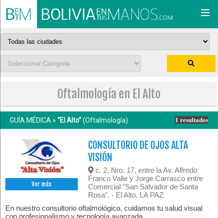
Togg
navi
Oftalmología en El Alto
GUÍA MÉDICA »
“El Alto”
(Oftalmología)
1 resultados
CONSULTORIO DE OJOS ALTA
VISIÓN
c. 2, Nro. 17, entre la Av. Alfredo
Franco Valle y Jorge Carrasco entre
Ver más
Comercial "San Salvador de Santa
Rosa". - El Alto, LA PAZ
En nuestro consultorio oftalmológico, cuidamos tu salud visual
con profesionalismo y tecnología avanzada.