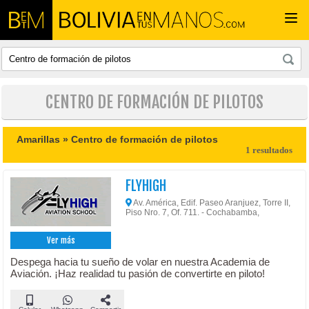
Togg
navi
CENTRO DE FORMACIÓN DE PILOTOS
Amarillas »
Centro de formación de pilotos
1 resultados
FLYHIGH
Av. América, Edif. Paseo Aranjuez, Torre II,
Piso Nro. 7, Of. 711. - Cochabamba,
Ver más
Despega hacia tu sueño de volar en nuestra Academia de
Aviación. ¡Haz realidad tu pasión de convertirte en piloto!