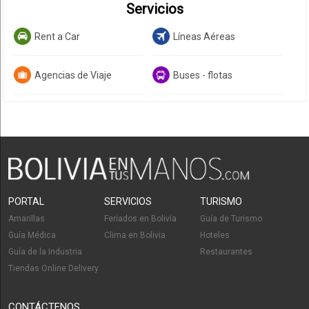
Servicios
Rent a Car
Líneas Aéreas
Agencias de Viaje
Buses - flotas
PORTAL
SERVICIOS
TURISMO
Amarillas
Feriados en Bolivia
Guía de Turismo
Guía Médica
Clima en Bolivia
Hoteles
Guía de la Industria
Restaurantes
Tiendas Online Delivery
CONTÁCTENOS