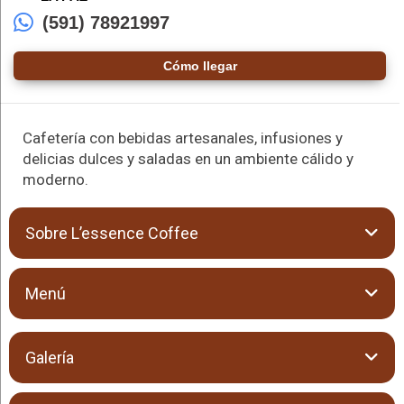
(591) 78921997
Cómo llegar
Cafetería con bebidas artesanales, infusiones y
delicias dulces y saladas en un ambiente cálido y
moderno.
Sobre L’essence Coffee
L’essence Coffee & Tea es un espacio pensado para que
Menú
disfrutes una experiencia única en La Paz, combinando un
ambiente acogedor con una amplia variedad de bebidas y
opciones gastronómicas. Es el lugar ideal para relajarte,
compartir y disfrutar de momentos especiales con un toque
Galería
moderno y cálido.