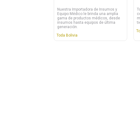
Nuestra Importadora de Insumos y
T
Equipo Médico le brinda una amplia
c
gama de productos médicos, desde
m
insumos hasta equipos de última
t
generación.
To
Toda Bolivia