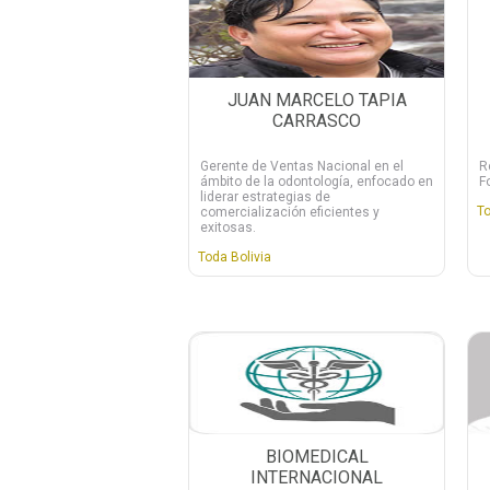
JUAN MARCELO TAPIA
CARRASCO
Gerente de Ventas Nacional en el
R
ámbito de la odontología, enfocado en
F
liderar estrategias de
To
comercialización eficientes y
exitosas.
Toda Bolivia
BIOMEDICAL
INTERNACIONAL