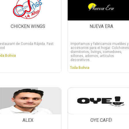
CHICKEN WINGS
NUEVA ERA
estaurant de Comida Rápida. Fast
Importamos y fabricamos muebles y
ood
accesorios para el hogar. Colchones
dormitorios, livings, comedores,
da Bolivia
sillones, adornos, artículos
decorativos.
Toda Bolivia
ALEX
OYE CAFÉ!