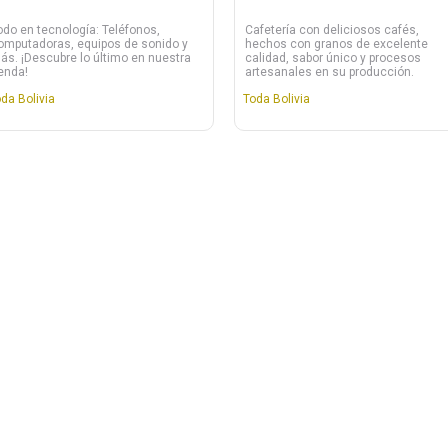
odo en tecnología: Teléfonos,
Cafetería con deliciosos cafés,
omputadoras, equipos de sonido y
hechos con granos de excelente
ás. ¡Descubre lo último en nuestra
calidad, sabor único y procesos
ienda!
artesanales en su producción.
da Bolivia
Toda Bolivia