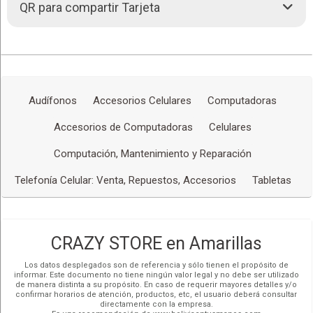
Redes Sociales
QR para compartir Tarjeta
Mauricio
Celulares
COCHABAMBA,
Asistente de Gerencia
Heroínas entre San Martín y Lanza, acera norte
Tablets
(591-4) 4531786
Smartwatch
Más detalles
Parlantes
Alejandro
Computadoras
SANTA CRUZ DE LA SIERRA,
Calle Ingavi Nro. 72 entre René
Agente de ventas
Audífonos
Accesorios Celulares
Computadoras
Cases
Moreno e Independencia
Cine en Casa
(591-3) 4531786
Accesorios de Computadoras
Celulares
Equipos de Sonido
Más detalles
Equipos de Domótica
Computación, Mantenimiento y Reparación
Cargadores
Telefonía Celular: Venta, Repuestos, Accesorios
Tabletas
Audífonos
Equipos de Iluminación
Accesorios
CRAZY STORE en Amarillas
Los datos desplegados son de referencia y sólo tienen el propósito de
informar. Este documento no tiene ningún valor legal y no debe ser utilizado
de manera distinta a su propósito. En caso de requerir mayores detalles y/o
confirmar horarios de atención, productos, etc, el usuario deberá consultar
directamente con la empresa.