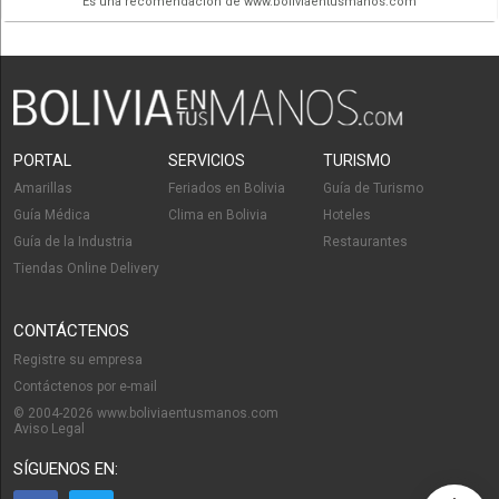
Es una recomendación de www.boliviaentusmanos.com
PORTAL
SERVICIOS
TURISMO
Amarillas
Feriados en Bolivia
Guía de Turismo
Guía Médica
Clima en Bolivia
Hoteles
Guía de la Industria
Restaurantes
Tiendas Online Delivery
CONTÁCTENOS
Registre su empresa
Contáctenos por e-mail
© 2004-2026 www.boliviaentusmanos.com
Aviso Legal
SÍGUENOS EN: