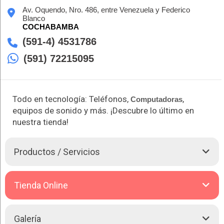
Av. Oquendo, Nro. 486, entre Venezuela y Federico
Blanco
COCHABAMBA
(591-4) 4531786
(591) 72215095
Todo en tecnología: Teléfonos,
,
Computadoras
equipos de sonido y más. ¡Descubre lo último en
nuestra tienda!
Productos / Servicios
Crazy Store, líder en tecnología desde 2013, ofrece una
Tienda Online
amplia gama de productos que incluye accesorios,
Audífonos
, cargadores,
Celulares
,
Computadoras
,
parlantes, smartwatches, tablets y más, con más de 500
Ver Tienda:
Galería
productos en stock. Además, contamos con los últimos