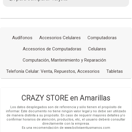
Alex
Celulares
Agente de ventas
Más detalles
Tablets
Smartwatch
COCHABAMBA,
Av. Pando esq. Portales. "Hupermall" piso 1 local 27
Parlantes
(591-4) 4531786
Computadoras
Más detalles
Audífonos
Accesorios Celulares
Computadoras
Cases
Cine en Casa
SANTA CRUZ DE LA SIERRA,
Calle Ingavi Nro. 72 entre René
Accesorios de Computadoras
Celulares
Equipos de Sonido
Moreno e Independencia
(591-3) 4531786
Equipos de Domótica
Computación, Mantenimiento y Reparación
Cargadores
Más detalles
Telefonía Celular: Venta, Repuestos, Accesorios
Tabletas
Audífonos
Equipos de Iluminación
Accesorios
CRAZY STORE en Amarillas
Los datos desplegados son de referencia y sólo tienen el propósito de
informar. Este documento no tiene ningún valor legal y no debe ser utilizado
de manera distinta a su propósito. En caso de requerir mayores detalles y/o
confirmar horarios de atención, productos, etc, el usuario deberá consultar
directamente con la empresa.
Es una recomendación de www.boliviaentusmanos.com