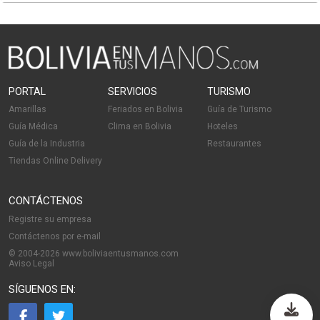
PORTAL
SERVICIOS
TURISMO
Amarillas
Feriados en Bolivia
Guía de Turismo
Guía Médica
Clima en Bolivia
Hoteles
Guía de la Industria
Restaurantes
Tiendas Online Delivery
CONTÁCTENOS
Registre su empresa
Contáctenos por e-mail
© 2004-2026 www.boliviaentusmanos.com
Aviso Legal
SÍGUENOS EN: