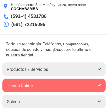
Heroínas entre San Martín y Lanza, acera norte
COCHABAMBA
(591-4) 4531786
(591) 72215095
Todo en tecnología: Teléfonos,
,
Computadoras
equipos de sonido y más. ¡Descubre lo último en
nuestra tienda!
Productos / Servicios
Crazy Store, líder en tecnología desde 2013, ofrece una
Tienda Online
amplia gama de productos que incluye accesorios,
Audífonos
, cargadores,
Celulares
,
Computadoras
,
parlantes, smartwatches, tablets y más, con más de 500
Ver Tienda:
Galería
productos en stock. Además, contamos con los últimos
https://crazystore.com.bo/
productos del mercado, como el iPhone 14 y el Pixel 7 Pro, de