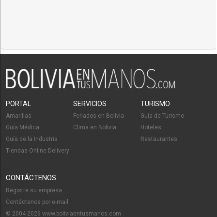
PORTAL
SERVICIOS
TURISMO
Amarillas
Feriados en Bolivia
Guía de Turismo
Guía Médica
Clima en Bolivia
Hoteles
Guía de la Industria
Restaurantes
Tiendas Online Delivery
CONTÁCTENOS
Registre su empresa
Contáctenos por e-mail
© 2004-2026 www.boliviaentusmanos.com