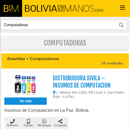
Togg
navi
COMPUTADORAS
Amarillas »
Computadoras
10 resultados
DISTRIBUIDORA SIVILA –
INSUMOS DE COMPUTACION
c. México Nro 1584, PB Local 5, San Pedro
Bajo - La Paz,
Ver más
Insumos de Computación en La Paz, Bolivia.
Teléfono
Celular
Whatsapp
Compartir