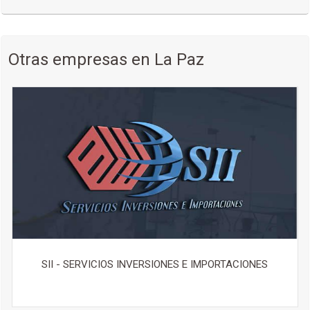
HUAWEI
APPLE
LG
Otras empresas en La Paz
HAIR
DAEWOO
SONY
CONSUL
HP
ASUS
TOSHIBA
DELL
OSTER
BLACK DECKER
ARNO
MOULINEX
MABE
SII - SERVICIOS INVERSIONES E IMPORTACIONES