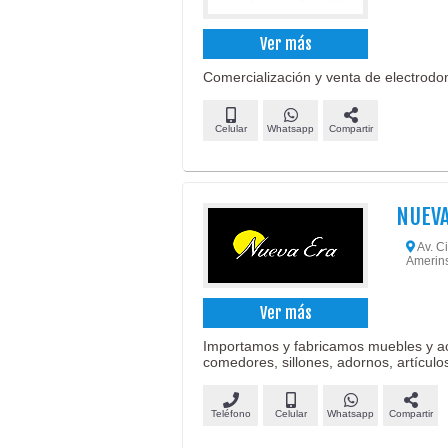
Ver más
Comercialización y venta de electrodo
Celular
Whatsapp
Compartir
NUEVA
Av. Ci
Amerin
Ver más
Importamos y fabricamos muebles y acc
comedores, sillones, adornos, artículo
Teléfono
Celular
Whatsapp
Compartir