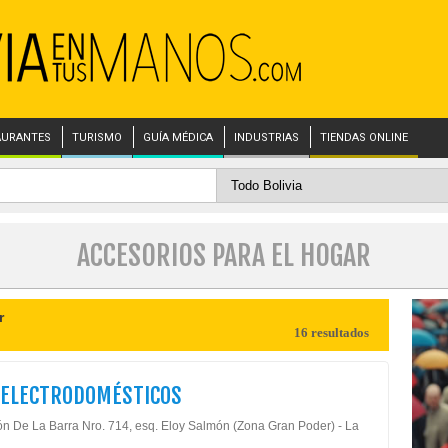
AURANTES
TURISMO
GUÍA MÉDICA
INDUSTRIAS
TIENDAS ONLINE
ACCESORIOS PARA EL HOGAR
r
16 resultados
 ELECTRODOMÉSTICOS
ón De La Barra Nro. 714, esq. Eloy Salmón (Zona Gran Poder) - La