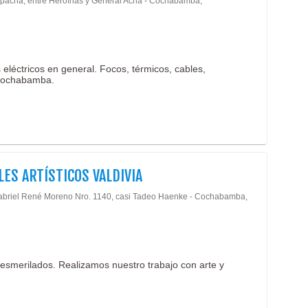
ipacha, entre Heroínas y General Achá - Cochabamba,
 eléctricos en general. Focos, térmicos, cables,
 Cochabamba.
LES ARTÍSTICOS VALDIVIA
abriel René Moreno Nro. 1140, casi Tadeo Haenke - Cochabamba,
os, esmerilados. Realizamos nuestro trabajo con arte y