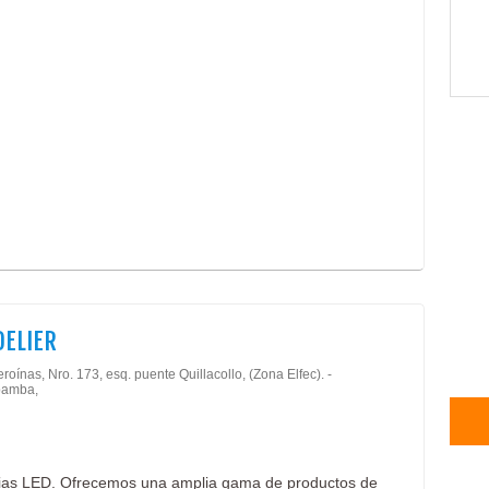
ELIER
roínas, Nro. 173, esq. puente Quillacollo, (Zona Elfec). -
amba,
rias LED. Ofrecemos una amplia gama de productos de