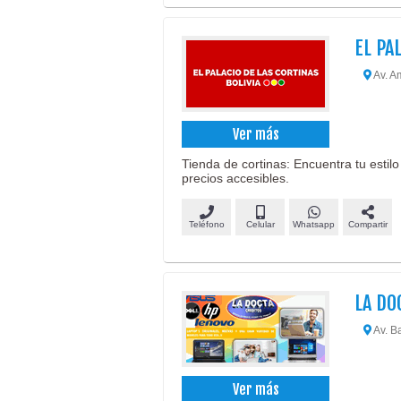
EL PA
Av. A
Ver más
Tienda de cortinas: Encuentra tu estilo
precios accesibles.
Teléfono
Celular
Whatsapp
Compartir
LA DO
Av. Ba
Ver más