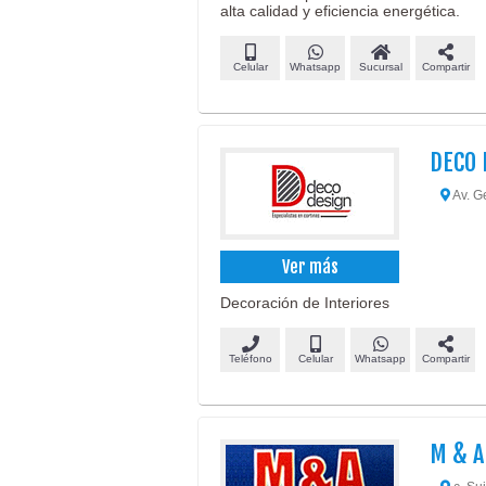
alta calidad y eficiencia energética.
Celular
Whatsapp
Sucursal
Compartir
DECO 
Av. G
Ver más
Decoración de Interiores
Teléfono
Celular
Whatsapp
Compartir
M & A