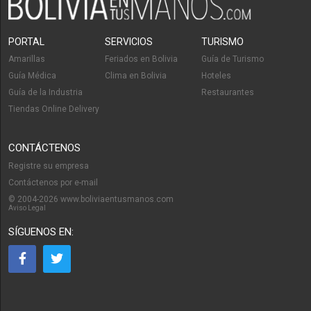
PORTAL
SERVICIOS
TURISMO
Amarillas
Feriados en Bolivia
Guía de Turismo
Guía Médica
Clima en Bolivia
Hoteles
Guía de la Industria
Restaurantes
Tiendas Online Delivery
CONTÁCTENOS
Registre su empresa
Contáctenos por e-mail
© 2004-2026 www.boliviaentusmanos.com
Aviso Legal
SÍGUENOS EN: