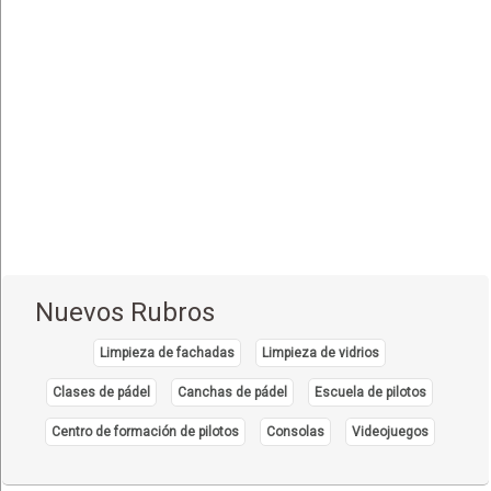
(1)
Santiago de Chiquitos
(1)
Aguas Calientes
(1)
Concepción
(5)
San Ignacio de Velasco
(2)
Montero
(1)
Puerto Quijarro
(4)
Samaipata
(1)
Santa Cruz de la Sierra
(24)
Nuevos Rubros
Roboré
(2)
Limpieza de fachadas
Limpieza de vidrios
Oruro
(6)
Clases de pádel
Canchas de pádel
Escuela de pilotos
Tarija
(10)
Centro de formación de pilotos
Consolas
Videojuegos
Bermejo
(2)
Yacuiba
(4)