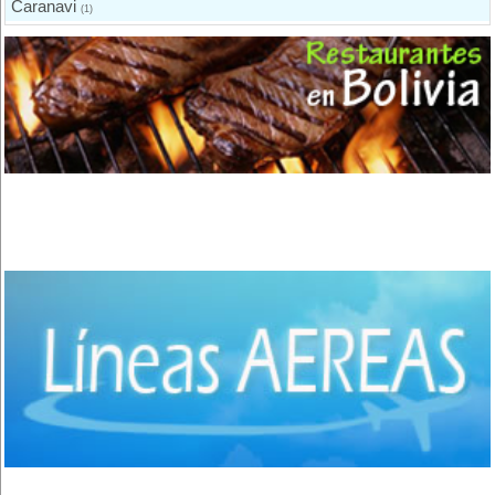
Caranavi
(1)
Urmiri
(1)
Copacabana
(7)
El Alto
(2)
Apolo
(3)
Quillacollo
(14)
Cochabamba
(35)
Colcapirhua
(1)
Villa Tunari - Chapare
(6)
Vinto
(3)
Shinahota - Chapare
(1)
Sacaba
(3)
San José de Chiquitos
(4)
Puerto Suarez