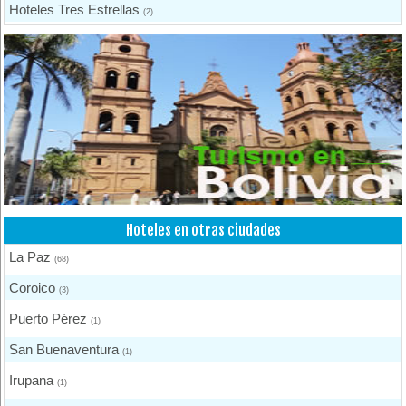
Hoteles Tres Estrellas
(2)
Hoteles Una Estrella
(1)
Hoteles en otras ciudades
La Paz
(68)
Coroico
(3)
Puerto Pérez
(1)
San Buenaventura
(1)
Irupana
(1)