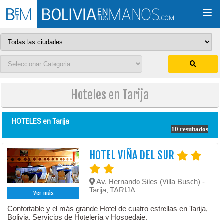
Togg
navi
Hoteles en Tarija
HOTELES en
Tarija
10 resultados
HOTEL VIÑA DEL SUR
Av. Hernando Siles (Villa Busch) -
Tarija, TARIJA
Ver más
Confortable y el más grande Hotel de cuatro estrellas en Tarija,
Bolivia. Servicios de Hotelería y Hospedaje.