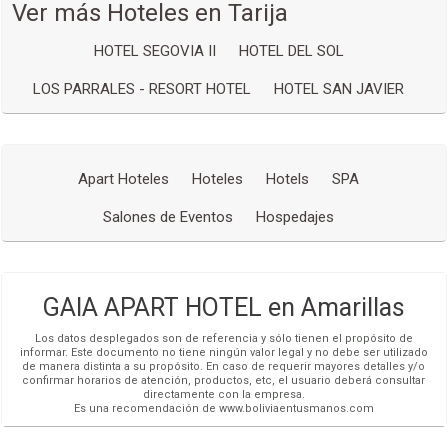
Ver más Hoteles en Tarija
siguientes servicios:
Redes Sociales
HOTEL SEGOVIA II
HOTEL DEL SOL
SPA
con circuito de aguas
Cafetería
LOS PARRALES - RESORT HOTEL
HOTEL SAN JAVIER
Lobby
Salón de Eventos
Garaje
Apart Hoteles
Hoteles
Hotels
SPA
Salones de Eventos
Hospedajes
GAIA APART HOTEL en Amarillas
Los datos desplegados son de referencia y sólo tienen el propósito de
informar. Este documento no tiene ningún valor legal y no debe ser utilizado
de manera distinta a su propósito. En caso de requerir mayores detalles y/o
confirmar horarios de atención, productos, etc, el usuario deberá consultar
directamente con la empresa.
Es una recomendación de www.boliviaentusmanos.com