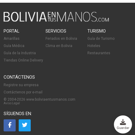
PORTAL
SERVICIOS
TURISMO
Amarillas
Feriados en Bolivia
Guía de Turismo
Guía Médica
Clima en Bolivia
Hoteles
Guía de la Industria
Restaurantes
Tiendas Online Delivery
CONTÁCTENOS
Registre su empresa
Contáctenos por e-mail
© 2004-2026 www.boliviaentusmanos.com
Aviso Legal
SÍGUENOS EN:
Guardar