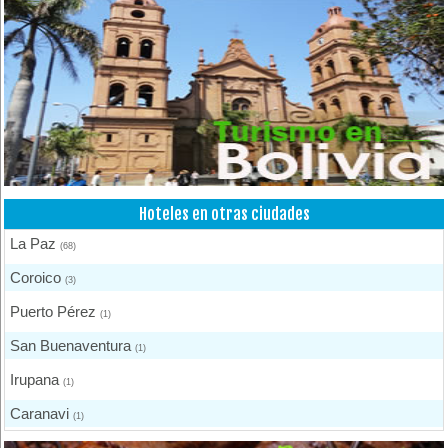
Hoteles en otras ciudades
La Paz
(68)
Coroico
(3)
Puerto Pérez
(1)
San Buenaventura
(1)
Irupana
(1)
Caranavi
(1)
Urmiri