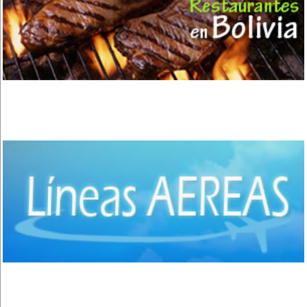
(1)
Copacabana
(7)
El Alto
(2)
Apolo
(3)
Quillacollo
(14)
Cochabamba
(35)
Colcapirhua
(1)
Villa Tunari - Chapare
(6)
Vinto
(3)
Shinahota - Chapare
(1)
Sacaba
(3)
San José de Chiquitos
(4)
Puerto Suarez
(1)
Santiago de Chiquitos
(1)