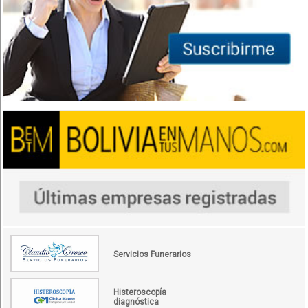
Servicios Funerarios
Histeroscopía
diagnóstica