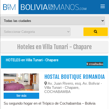
Togg
navi
Hoteles en Villa Tunari - Chapare
HOTELES en
Villa Tunari - Chapare
6 resultados
HOSTAL BOUTIQUE ROMANDIA
Av. Juan Rivero, esq. Av. Bolívar -
Villa Tunari - Chapare,
COCHABAMBA
Ver más
Su segundo hogar en el Trópico de Cochabamba – Bolivia