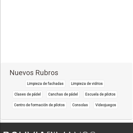
Aguas Calientes
(1)
Concepción
(5)
San Ignacio de Velasco
(2)
Montero
(1)
Puerto Quijarro
(4)
Samaipata
(1)
Santa Cruz de la Sierra
(24)
Nuevos Rubros
Roboré
(2)
Limpieza de fachadas
Limpieza de vidrios
Oruro
(6)
Clases de pádel
Canchas de pádel
Escuela de pilotos
Tarija
(10)
Centro de formación de pilotos
Consolas
Videojuegos
Bermejo
(2)
Yacuiba
(4)
Villa Montes
(2)