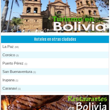
Hoteles en otras ciudades
La Paz
(68)
Coroico
(3)
Puerto Pérez
(1)
San Buenaventura
(1)
Irupana
(1)
Caranavi
(1)
Urmiri
(1)
Copacabana
(7)