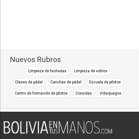
Concepción
(5)
San Ignacio de Velasco
(2)
Montero
(1)
Puerto Quijarro
(4)
Samaipata
(1)
Santa Cruz de la Sierra
(24)
Nuevos Rubros
Roboré
(2)
Limpieza de fachadas
Limpieza de vidrios
Oruro
(6)
Clases de pádel
Canchas de pádel
Escuela de pilotos
Tarija
(10)
Centro de formación de pilotos
Consolas
Videojuegos
Bermejo
(2)
Yacuiba
(4)
Villa Montes
(2)
Cobija
(5)