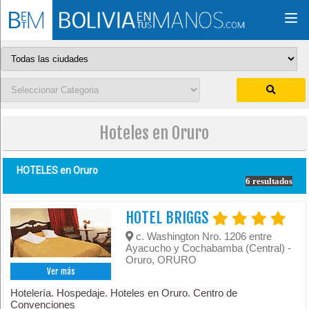
Togg
navi
Hoteles en Oruro
HOTELES en
Oruro
6 resultados
HOTEL BRIGGS
c. Washington Nro. 1206 entre
Ayacucho y Cochabamba (Central) -
Oruro, ORURO
Ver más
Hotelería. Hospedaje. Hoteles en Oruro. Centro de
Convenciones