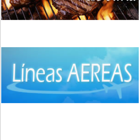
El Alto
(2)
Apolo
(3)
Quillacollo
(14)
Cochabamba
(35)
Colcapirhua
(1)
Villa Tunari - Chapare
(6)
Vinto
(3)
Shinahota - Chapare
(1)
Sacaba
(3)
San José de Chiquitos
(4)
Puerto Suarez
(1)
Santiago de Chiquitos
(1)
Aguas Calientes
(1)