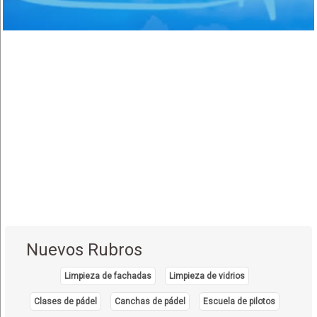
Shinahota - Chapare
(1)
Sacaba
(3)
San José de Chiquitos
(4)
Puerto Suarez
(1)
Santiago de Chiquitos
(1)
Aguas Calientes
(1)
Concepción
(5)
San Ignacio de Velasco
(2)
Montero
(1)
Puerto Quijarro
(4)
Nuevos Rubros
Samaipata
(1)
Limpieza de fachadas
Limpieza de vidrios
Santa Cruz de la Sierra
(24)
Clases de pádel
Canchas de pádel
Escuela de pilotos
Roboré
(2)