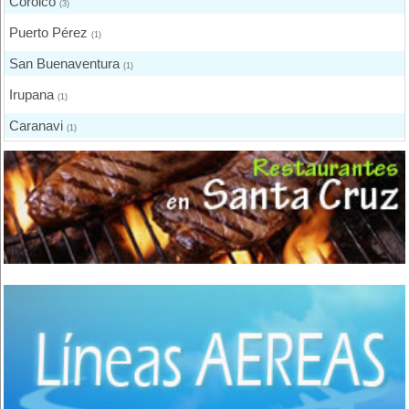
Coroico
(3)
Puerto Pérez
(1)
San Buenaventura
(1)
Irupana
(1)
Caranavi
(1)
Urmiri
(1)
Copacabana
(7)
El Alto
(2)
Apolo
(3)
Quillacollo
(14)
Cochabamba
(35)
Colcapirhua
(1)
Villa Tunari - Chapare
(6)
Vinto
(3)