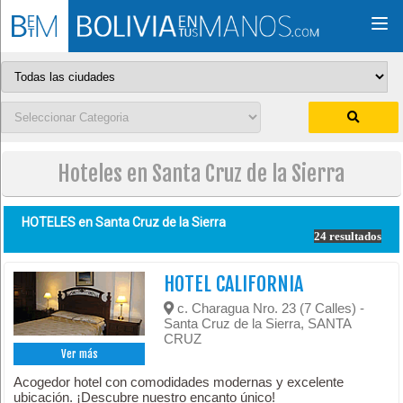
Togg
navi
Hoteles en Santa Cruz de la Sierra
HOTELES en
Santa Cruz de la Sierra
24 resultados
HOTEL CALIFORNIA
c. Charagua Nro. 23 (7 Calles) -
Santa Cruz de la Sierra, SANTA
CRUZ
Ver más
Acogedor hotel con comodidades modernas y excelente
ubicación. ¡Descubre nuestro encanto único!