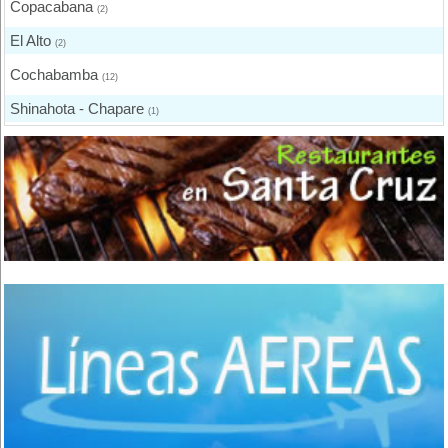
Copacabana
(2)
El Alto
(2)
Cochabamba
(12)
Shinahota - Chapare
(1)
Puerto Quijarro
(2)
Santa Cruz de la Sierra
(8)
Oruro
(3)
Tarija
(2)
Bermejo
(1)
Yacuiba
(4)
Trinidad
(1)
Sucre
(2)
Potosí
(4)