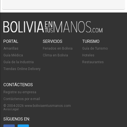
PORTAL
SERVICIOS
TURISMO
Amarillas
Feriados en Bolivia
Guía de Turismo
Guía Médica
Clima en Bolivia
Hoteles
Guía de la Industria
Restaurantes
Tiendas Online Delivery
CONTÁCTENOS
Registre su empresa
Contáctenos por e-mail
© 2004-2026 www.boliviaentusmanos.com
Aviso Legal
SÍGUENOS EN: