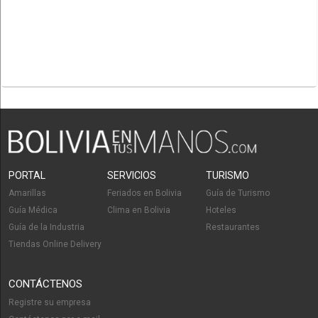
PORTAL
SERVICIOS
TURISMO
Amarillas
Feriados en Bolivia
Guía de Turismo
Guía Médica
Clima en Bolivia
Hoteles
Guía de la Industria
Restaurantes
Tiendas Online Delivery
CONTÁCTENOS
Registre su empresa