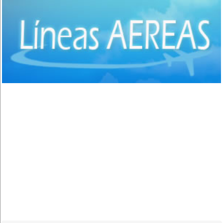
Sucre
(2)
Potosí
(4)
Uyuni
(1)
Villazón
(1)