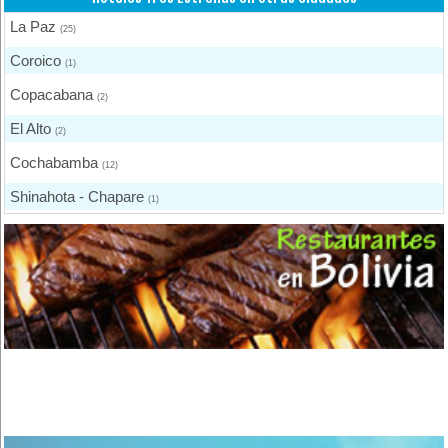
La Paz
(25)
Coroico
(1)
Copacabana
(2)
El Alto
(2)
Cochabamba
(12)
Shinahota - Chapare
(1)
Puerto Quijarro
(2)
Santa Cruz de la Sierra
(8)
Oruro
(3)
Tarija
(2)
Bermejo
(1)
Yacuiba
(4)
Trinidad
(1)