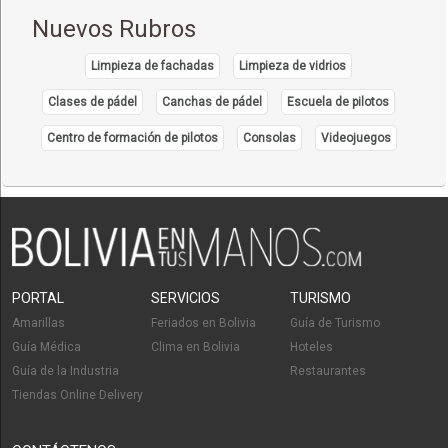
Nuevos Rubros
Limpieza de fachadas
Limpieza de vidrios
Clases de pádel
Canchas de pádel
Escuela de pilotos
Centro de formación de pilotos
Consolas
Videojuegos
PORTAL
SERVICIOS
TURISMO
Amarillas
Feriados en Bolivia
Guía de Turismo
Guía Médica
Clima en Bolivia
Hoteles
Guía de la Industria
Restaurantes
Tiendas Online Delivery