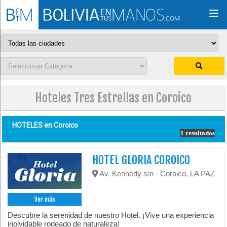
Togg
navi
Hoteles Tres Estrellas en Coroico
HOTELES en
Coroico
1 resultados
HOTEL GLORIA COROICO
Av. Kennedy s/n - Coroico, LA PAZ
Ver más
Descubre la serenidad de nuestro Hotel. ¡Vive una experiencia
inolvidable rodeado de naturaleza!