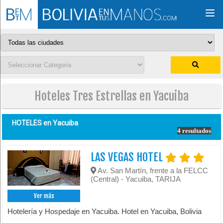
Togg
navi
Hoteles Tres Estrellas en Yacuiba
HOTELES en
Yacuiba
4 resultados
LAS VEGAS HOTEL
Av. San Martín, frente a la FELCC
(Central) - Yacuiba, TARIJA
Ver más
Hotelería y Hospedaje en Yacuiba. Hotel en Yacuiba, Bolivia