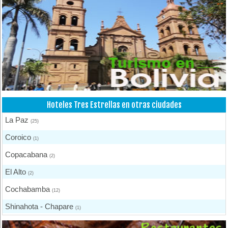
Hoteles Tres Estrellas en otras ciudades
La Paz
(25)
Coroico
(1)
Copacabana
(2)
El Alto
(2)
Cochabamba
(12)
Shinahota - Chapare
(1)
Puerto Quijarro
(2)