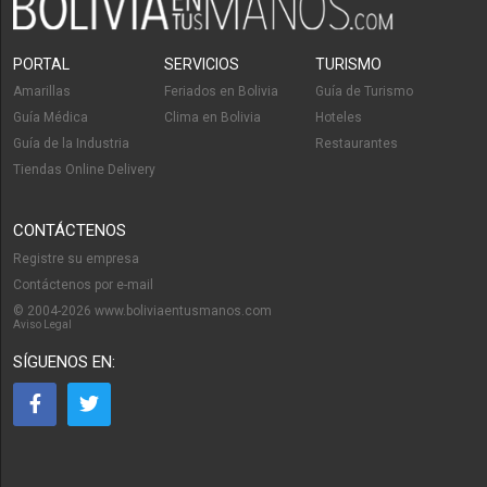
PORTAL
SERVICIOS
TURISMO
Amarillas
Feriados en Bolivia
Guía de Turismo
Guía Médica
Clima en Bolivia
Hoteles
Guía de la Industria
Restaurantes
Tiendas Online Delivery
CONTÁCTENOS
Registre su empresa
Contáctenos por e-mail
© 2004-2026 www.boliviaentusmanos.com
Aviso Legal
SÍGUENOS EN: