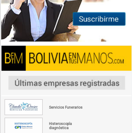
Servicios Funerarios
Histeroscopía
diagnóstica