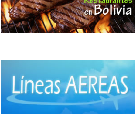
Santa Cruz de la Sierra
(8)
Oruro
(3)
Tarija
(2)
Bermejo
(1)
Yacuiba
(4)
Trinidad
(1)
Sucre
(2)
Potosí
(4)
Uyuni
(1)
Villazón
(1)