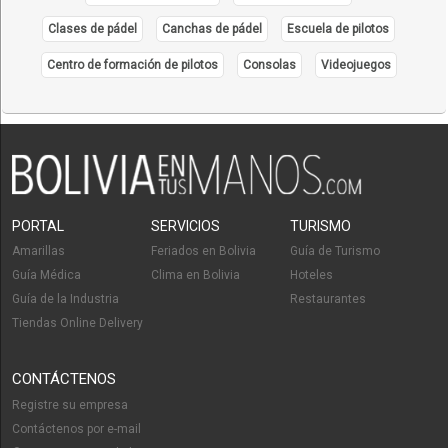
Clases de pádel
Canchas de pádel
Escuela de pilotos
Centro de formación de pilotos
Consolas
Videojuegos
PORTAL
SERVICIOS
TURISMO
Amarillas
Feriados en Bolivia
Guía de Turismo
Guía Médica
Clima en Bolivia
Hoteles
Guía de la Industria
Restaurantes
Tiendas Online Delivery
CONTÁCTENOS
Registre su empresa
Contáctenos por e-mail