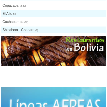
Copacabana
(2)
El Alto
(2)
Cochabamba
(12)
Shinahota - Chapare
(1)
Puerto Quijarro
(2)
Santa Cruz de la Sierra
(8)
Oruro
(3)
Tarija
(2)
Bermejo
(1)
Yacuiba
(4)
Trinidad
(1)
Sucre
(2)
Potosí
(4)