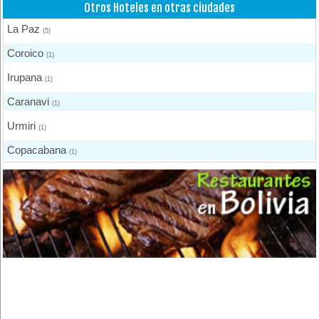
Otros Hoteles en otras ciudades
La Paz
(5)
Coroico
(1)
Irupana
(1)
Caranavi
(1)
Urmiri
(1)
Copacabana
(1)
Apolo
(1)
Quillacollo
(4)
Cochabamba
(5)
Colcapirhua
(1)
Villa Tunari - Chapare
(3)
Vinto
(1)