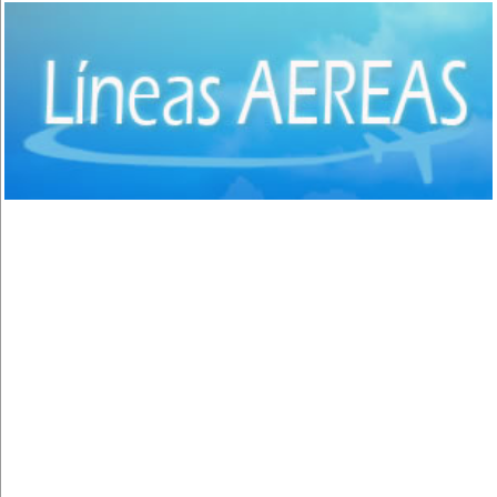
San José de Chiquitos
(2)
Puerto Suarez
(1)
Aguas Calientes
(1)
Concepción
(3)
San Ignacio de Velasco
(1)
Santa Cruz de la Sierra
(1)
Roboré
(2)
Oruro
(1)
Bermejo
(1)
Villa Montes
(1)
Cobija
(4)
Rurrenabaque
(1)
Guayaramerín
(1)
Villa Abecia
(1)