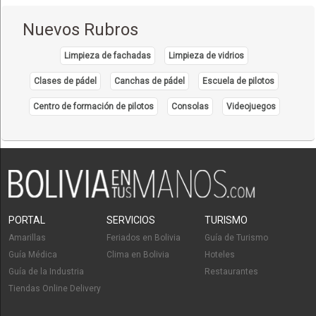
Uyuni
(3)
Nuevos Rubros
Limpieza de fachadas
Limpieza de vidrios
Clases de pádel
Canchas de pádel
Escuela de pilotos
Centro de formación de pilotos
Consolas
Videojuegos
PORTAL
SERVICIOS
TURISMO
Amarillas
Feriados en Bolivia
Guía de Turismo
Guía Médica
Clima en Bolivia
Hoteles
Guía de la Industria
Restaurantes
Tiendas Online Delivery