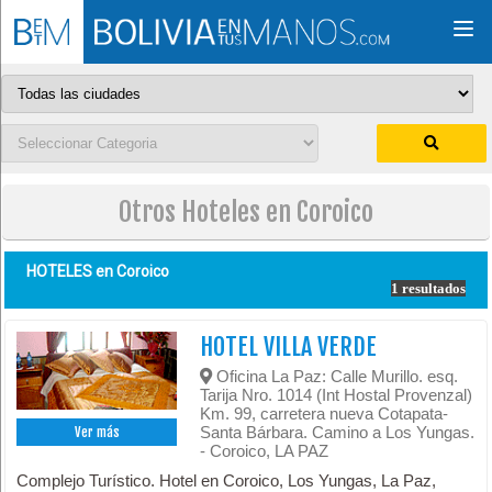
Togg
navi
Otros Hoteles en Coroico
HOTELES en
Coroico
1 resultados
HOTEL VILLA VERDE
Oficina La Paz: Calle Murillo. esq.
Tarija Nro. 1014 (Int Hostal Provenzal)
Km. 99, carretera nueva Cotapata-
Santa Bárbara. Camino a Los Yungas.
Ver más
- Coroico, LA PAZ
Complejo Turístico. Hotel en Coroico, Los Yungas, La Paz,