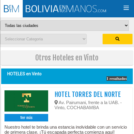
Togg
navi
Otros Hoteles en Vinto
HOTELES en
Vinto
1 resultados
HOTEL TORRES DEL NORTE
Av. Pairumani, frente a la UAB. -
Vinto, COCHABAMBA
Ver más
Nuestro hotel te brinda una estancia inolvidable con un servicio
de primera clase. ¡Tú escapada perfecta comienza aquí!