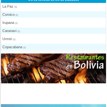
La Paz
(5)
Coroico
(1)
Irupana
(1)
Caranavi
(1)
Urmiri
(1)
Copacabana
(1)
Apolo
(1)
Quillacollo
(4)
Cochabamba
(5)
Colcapirhua
(1)
Villa Tunari - Chapare
(3)
Vinto
(1)
San José de Chiquitos
(2)