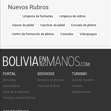
Uyuni
(3)
Nuevos Rubros
Limpieza de fachadas
Limpieza de vidrios
Clases de pádel
Canchas de pádel
Escuela de pilotos
Centro de formación de pilotos
Consolas
Videojuegos
PORTAL
SERVICIOS
TURISMO
Amarillas
Feriados en Bolivia
Guía de Turismo
Guía Médica
Clima en Bolivia
Hoteles
Guía de la Industria
Restaurantes
Tiendas Online Delivery