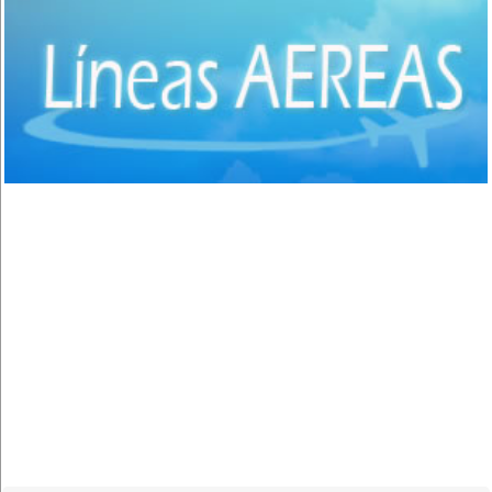
Puerto Suarez
(1)
Aguas Calientes
(1)
Concepción
(3)
San Ignacio de Velasco
(1)
Santa Cruz de la Sierra
(1)
Roboré
(2)
Oruro
(1)
Bermejo
(1)
Villa Montes
(1)
Cobija
(4)
Rurrenabaque
(1)
Guayaramerín
(1)
Villa Abecia
(1)