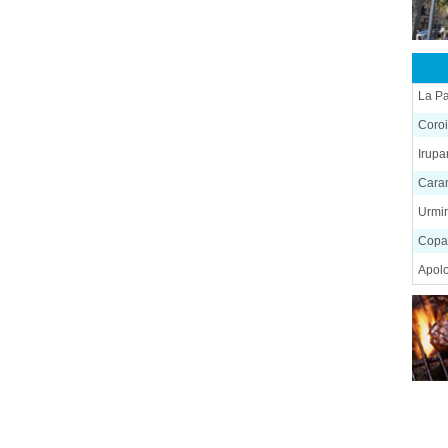
La P
Coro
Irup
Cara
Urmir
Copa
Apol
Quill
Coc
Colc
Villa
Vint
San J