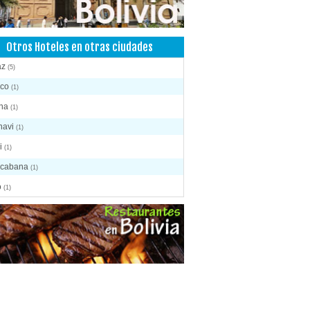
Otros Hoteles en otras ciudades
az
(5)
ico
(1)
ana
(1)
navi
(1)
i
(1)
cabana
(1)
o
(1)
acollo
(4)
habamba
(5)
apirhua
(1)
 Tunari - Chapare
(3)
o
(1)
osé de Chiquitos
(2)