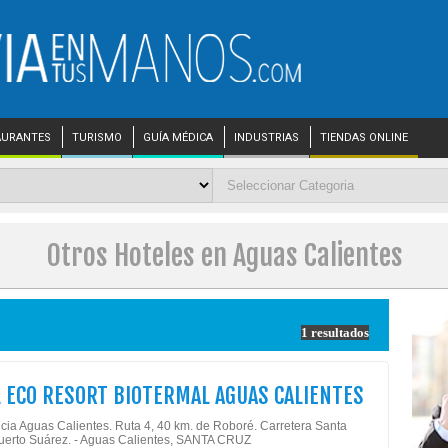
AURANTES
TURISMO
GUÍA MÉDICA
INDUSTRIAS
TIENDAS ONLINE
Otros Hoteles en Aguas Calientes
1 resultados
 ECO RESORT BIOTERMAL AGUAS CALIENTES
cia Aguas Calientes. Ruta 4, 40 km. de Roboré. Carretera Santa
uerto Suárez. - Aguas Calientes, SANTA CRUZ