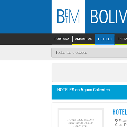
PORTADA
AMARILLAS
REST
HOTELES
HOTELES en
Aguas Calientes
HOTEL
HOTEL ECO RESORT
Estan
BIOTERMAL AGUAS
Cruz, P
CALIENTES