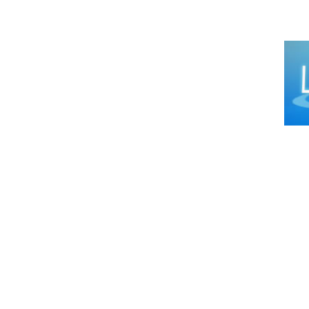
Puer
Agua
Conc
San I
Santa
Robo
Orur
Berm
Villa
Cobi
Rurr
Guay
Villa
Uyun