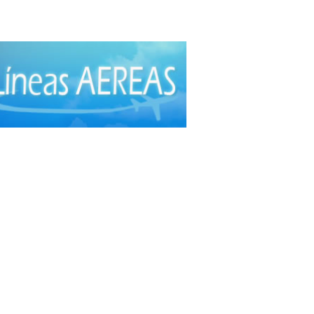
to Suarez
(1)
s Calientes
(1)
epción
(3)
gnacio de Velasco
(1)
 Cruz de la Sierra
(1)
ré
(2)
o
(1)
ejo
(1)
 Montes
(1)
ja
(4)
enabaque
(1)
aramerín
(1)
 Abecia
(1)
i
(3)