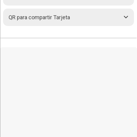
Estancia Aguas Calientes. Ruta 4, 40 km. de Roboré.
QR para compartir Tarjeta
Carretera Santa Cruz, Puerto Suárez. -
Aguas
Calientes,
SANTA CRUZ