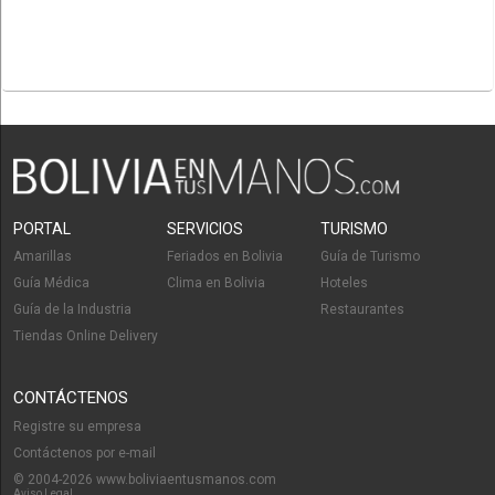
PORTAL
SERVICIOS
TURISMO
Amarillas
Feriados en Bolivia
Guía de Turismo
Guía Médica
Clima en Bolivia
Hoteles
Guía de la Industria
Restaurantes
Tiendas Online Delivery
CONTÁCTENOS
Registre su empresa
Contáctenos por e-mail
© 2004-2026 www.boliviaentusmanos.com
Aviso Legal