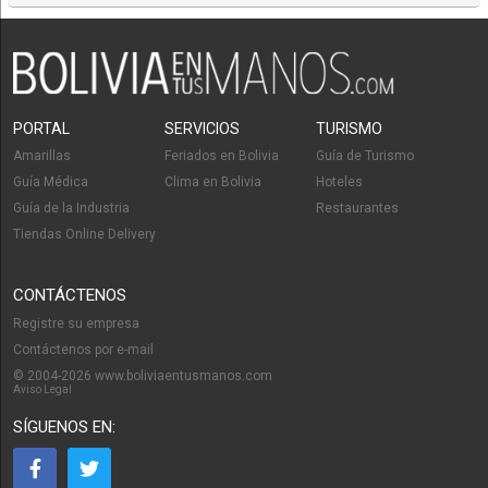
PORTAL
SERVICIOS
TURISMO
Amarillas
Feriados en Bolivia
Guía de Turismo
Guía Médica
Clima en Bolivia
Hoteles
Guía de la Industria
Restaurantes
Tiendas Online Delivery
CONTÁCTENOS
Registre su empresa
Contáctenos por e-mail
© 2004-2026 www.boliviaentusmanos.com
Aviso Legal
SÍGUENOS EN: