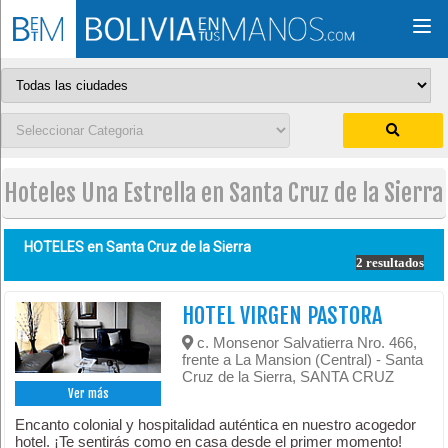
Togg
navi
Hoteles Una Estrella en Santa Cruz de la Sierra
HOTELES en
Santa Cruz de la Sierra
2 resultados
HOTEL VIRGEN PASTORA
c. Monsenor Salvatierra Nro. 466,
frente a La Mansion (Central) - Santa
Cruz de la Sierra, SANTA CRUZ
Ver más
Encanto colonial y hospitalidad auténtica en nuestro acogedor
hotel. ¡Te sentirás como en casa desde el primer momento!