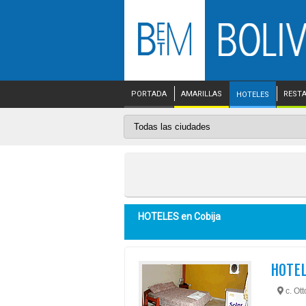
PORTADA
AMARILLAS
REST
HOTELES
HOTELES en
Cobija
HOTEL
c. Ot