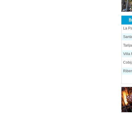
H
La P
Santa
Tarij
Villa
Cobi
Riber