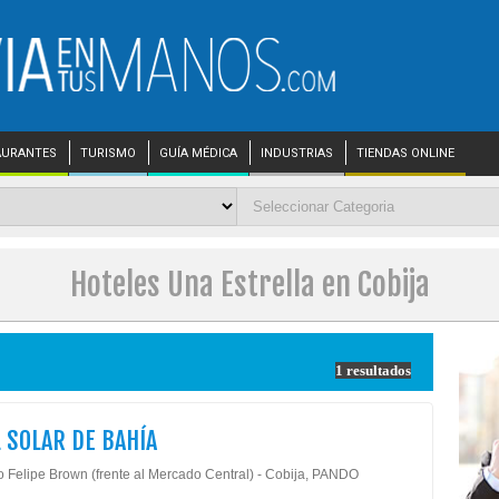
AURANTES
TURISMO
GUÍA MÉDICA
INDUSTRIAS
TIENDAS ONLINE
Hoteles Una Estrella en Cobija
1 resultados
 SOLAR DE BAHÍA
to Felipe Brown (frente al Mercado Central) - Cobija, PANDO