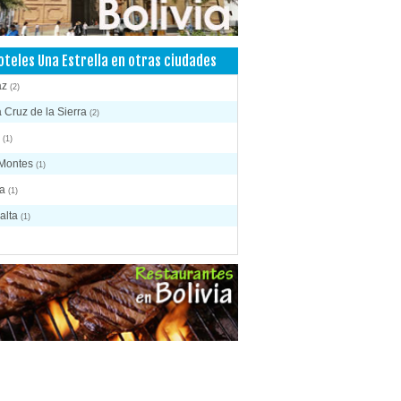
oteles Una Estrella en otras ciudades
az
(2)
 Cruz de la Sierra
(2)
a
(1)
 Montes
(1)
ja
(1)
alta
(1)