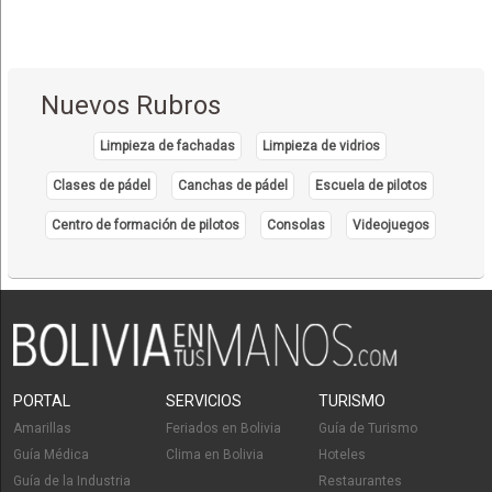
Nuevos Rubros
Limpieza de fachadas
Limpieza de vidrios
Clases de pádel
Canchas de pádel
Escuela de pilotos
Centro de formación de pilotos
Consolas
Videojuegos
PORTAL
SERVICIOS
TURISMO
Amarillas
Feriados en Bolivia
Guía de Turismo
Guía Médica
Clima en Bolivia
Hoteles
Guía de la Industria
Restaurantes