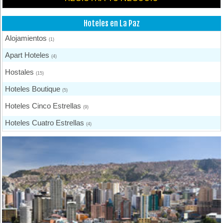
Hoteles en La Paz
Alojamientos
(1)
Apart Hoteles
(4)
Hostales
(15)
Hoteles Boutique
(5)
Hoteles Cinco Estrellas
(9)
Hoteles Cuatro Estrellas
(4)
Hoteles Dos Estrellas
(3)
Hoteles Tres Estrellas
(25)
Hoteles Una Estrella
(2)
Otros Hoteles
(5)
Residenciales
(3)