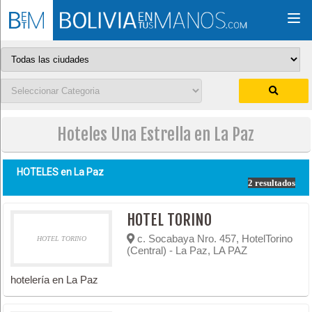
Togg
navi
Hoteles Una Estrella en La Paz
HOTELES en
La Paz
2 resultados
HOTEL TORINO
c. Socabaya Nro. 457, HotelTorino
HOTEL TORINO
(Central) - La Paz, LA PAZ
hotelería en La Paz