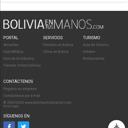
PORTAL
SERVICIOS
TURISMO
Amarillas
Feriados en Bolivia
Guía de Turismo
Guía Médica
Clima en Bolivia
Hoteles
Guía de la Industria
Restaurantes
Tiendas Online Delivery
CONTÁCTENOS
Registre su empresa
Contáctenos por e-mail
© 2004-2026 www.boliviaentusmanos.com
Aviso Legal
SÍGUENOS EN: