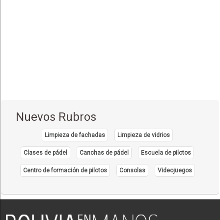
Aguas Calientes
(1)
Concepción
(5)
San Ignacio de Velasco
(2)
Montero
(1)
Puerto Quijarro
(4)
Samaipata
(1)
Santa Cruz de la Sierra
(24)
Nuevos Rubros
Roboré
(2)
Limpieza de fachadas
Limpieza de vidrios
Oruro
(6)
Clases de pádel
Canchas de pádel
Escuela de pilotos
Tarija
(10)
Centro de formación de pilotos
Consolas
Videojuegos
Bermejo
(2)
Yacuiba
(4)
Villa Montes
(2)