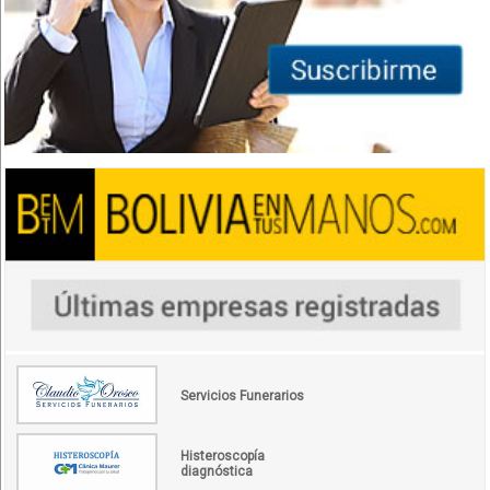
Servicios Funerarios
Histeroscopía
diagnóstica