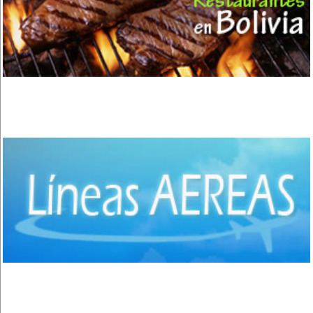
Copacabana
(7)
El Alto
(2)
Apolo
(3)
Quillacollo
(14)
Cochabamba
(35)
Colcapirhua
(1)
Villa Tunari - Chapare
(6)
Vinto
(3)
Shinahota - Chapare
(1)
Sacaba
(3)
San José de Chiquitos
(4)
Puerto Suarez
(1)
Santiago de Chiquitos
(1)