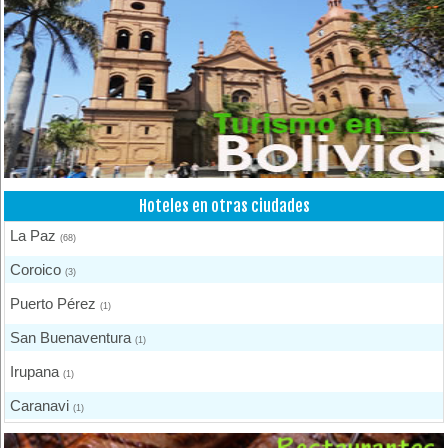
Hoteles en otras ciudades
La Paz
(68)
Coroico
(3)
Puerto Pérez
(1)
San Buenaventura
(1)
Irupana
(1)
Caranavi
(1)
Urmiri
(1)