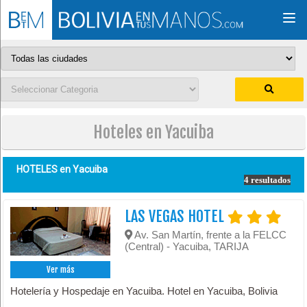
Togg
navi
Hoteles en Yacuiba
HOTELES en
Yacuiba
4 resultados
LAS VEGAS HOTEL
Av. San Martín, frente a la FELCC
(Central) - Yacuiba, TARIJA
Ver más
Hotelería y Hospedaje en Yacuiba. Hotel en Yacuiba, Bolivia