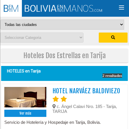
Togg
navi
Hoteles Dos Estrellas en Tarija
HOTELES en
Tarija
2 resultados
HOTEL NARVÁEZ BALDIVIEZO
c. Ángel Calavi Nro. 185 - Tarija,
TARIJA
Ver más
Servicio de Hotelería y Hospedaje en Tarija, Bolivia.