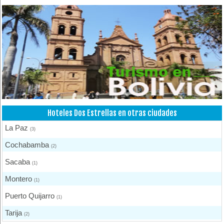
Hoteles Una Estrella
(1)
Hoteles Dos Estrellas en otras ciudades
La Paz
(3)
Cochabamba
(2)
Sacaba
(1)
Montero
(1)
Puerto Quijarro
(1)
Tarija
(2)