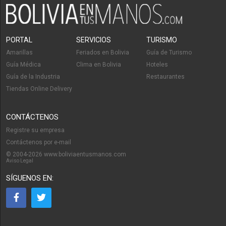
PORTAL
SERVICIOS
TURISMO
Amarillas
Feriados en Bolivia
Guía de Turismo
Guía Médica
Clima en Bolivia
Hoteles
Guía de la Industria
Restaurantes
Tiendas Online Delivery
CONTÁCTENOS
Registre su empresa
Contáctenos por e-mail
© 2004-2026 www.boliviaentusmanos.com
Aviso Legal
SÍGUENOS EN: