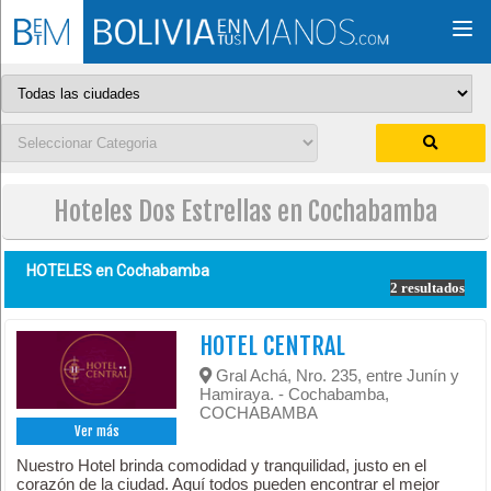
Togg
navi
Hoteles Dos Estrellas en Cochabamba
HOTELES en
Cochabamba
2 resultados
HOTEL CENTRAL
Gral Achá, Nro. 235, entre Junín y
Hamiraya. - Cochabamba,
COCHABAMBA
Ver más
Nuestro Hotel brinda comodidad y tranquilidad, justo en el
corazón de la ciudad. Aquí todos pueden encontrar el mejor