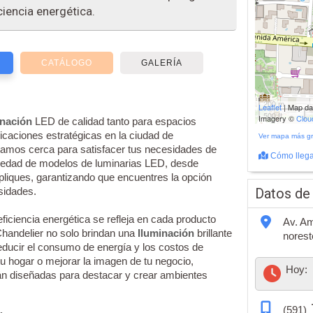
ciencia energética.
CATÁLOGO
GALERÍA
200 m
Leaflet
| Map d
500 ft
Imagery ©
Clo
inación
LED de calidad tanto para espacios
caciones estratégicas en la ciudad de
Ver mapa más g
amos cerca para satisfacer tus necesidades de
Cómo llega
iedad de modelos de luminarias LED, desde
liques, garantizando que encuentres la opción
esidades.
Datos de
ficiencia energética se refleja en cada producto
Av. Am
handelier no solo brindan una
Iluminación
brillante
norest
educir el consumo de energía y los costos de
u hogar o mejorar la imagen de tu negocio,
Hoy:
n diseñadas para destacar y crear ambientes
(591)