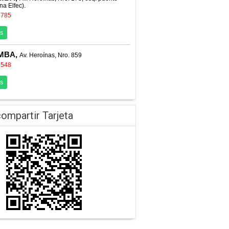
na Elfec).
8785
s
MBA,
Av. Heroínas, Nro. 859
7548
s
ompartir Tarjeta