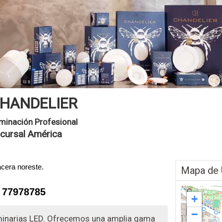
HANDELIER
uminación Profesional
cursal América
acera noreste.
Mapa de 
 77978785
+
−
uminarias LED. Ofrecemos una amplia gama