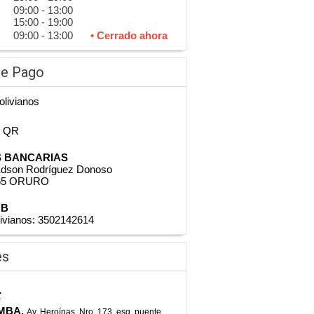
09:00 - 13:00
15:00 - 19:00
09:00 - 13:00
• Cerrado ahora
de Pago
olivianos
n QR
 BANCARIAS
dson Rodríguez Donoso
665 ORURO
NB
livianos: 3502142614
es
z
MBA,
Av. Heroínas, Nro. 173, esq. puente