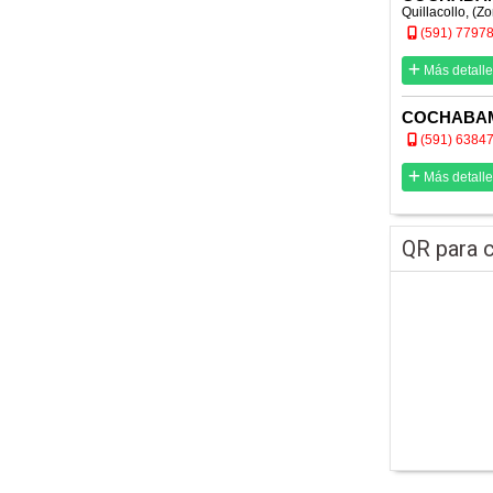
Quillacollo, (Zo
(591) 7797
Más detalle
COCHABA
(591) 6384
Más detalle
QR para c