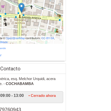
ata ©
OpenStreetMap
contributors,
CC-BY-SA
,
udMade
rande
r
 Contacto
érica, esq. Melchor Urquidi, acera
e. -
COCHABAMBA
09:00 - 13:00
• Cerrado ahora
79760943