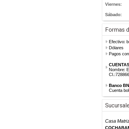
Viernes:
Sábado:
Formas 
Efectivo: b
Dólares
Pagos co
CUENTAS
Nombre: E
CI.:7288
Banco B
Cuenta bo
Sucursal
Casa Matri
COCHABA