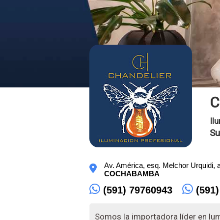
C
Il
Su
Av. América, esq. Melchor Urquidi, 
COCHABAMBA
(591) 79760943
(591)
Somos la importadora líder en l