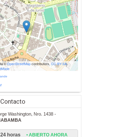
ata ©
OpenStreetMap
contributors,
CC-BY-SA
,
udMade
rande
r
 Contacto
rge Washington, Nro. 1438 -
HABAMBA
24 horas
• ABIERTO AHORA