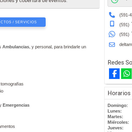
ciones y cobertura de eventos.
(591-4
CTOS / SERVICIOS
(591)
(591)
deltam
es
Ambulancias
, y personal, para brindarle un
Redes So
 tomografías
io
Horarios
 y
Emergencias
Domingo:
Lunes:
Martes:
Miércoles:
amentos
Jueves: