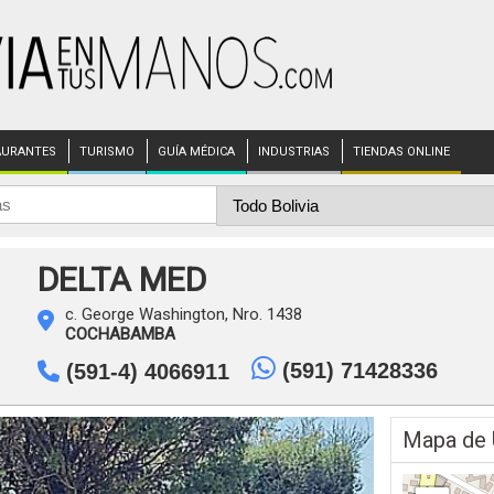
AURANTES
TURISMO
GUÍA MÉDICA
INDUSTRIAS
TIENDAS ONLINE
DELTA MED
c. George Washington, Nro. 1438
COCHABAMBA
(591) 71428336
(591-4) 4066911
Mapa de 