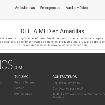
Ambulancias
Emergencias
Auxilio Médico
DELTA MED en Amarillas
ólo tienen el propósito de informar. Este documento no tiene ningún valor legal y n
es detalles y/o confirmar horarios de atención, productos, etc, el usuario deberá c
Es una recomendación de www.boliviaentusmanos.com
TURISMO
CONTÁCTENOS
ia
Guía de Turismo
Registre su empresa
Hoteles
Contáctenos por e-mail
Restaurantes
© 2004-2026 www.boliviaentusmanos.
Aviso Legal