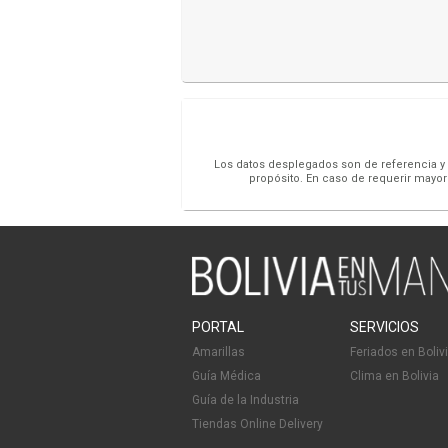
Los datos desplegados son de referencia y s
propósito. En caso de requerir mayor
PORTAL
SERVICIOS
Amarillas
Feriados en Boliv
Guía Médica
Clima en Bolivia
Guía de la Industria
Tiendas Online Delivery