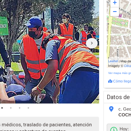
+
−
200 m
Leaflet
| Map d
500 ft
Imagery ©
Clo
Ver mapa más g
Cómo llega
Datos de
c. Geo
COC
 médicos, traslado de pacientes, atención
Hoy: