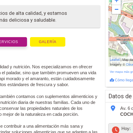
+
−
ios de alta calidad, y estamos
ás deliciosa y saludable.
ERVICIOS
GALERÍA
200 m
Leaflet
| Map d
500 ft
Imagery ©
Clo
idad y nutrición. Nos especializamos en ofrecer
n el paladar, sino que también promueven una vida
Ver mapa más g
 api morado y el amaranto, están cuidadosamente
Cómo llega
tos estándares de frescura y sabor.
Datos de
 también contamos con suplementos alimenticios y
 nutrición diaria de nuestras familias. Cada uno de
conservar las propiedades naturales de los
Av. 6 
 mejor de la naturaleza en cada porción.
COC
ce contribuir a una alimentación más sana y
Hoy:
indar soluciones alimenticias que se adapten a las