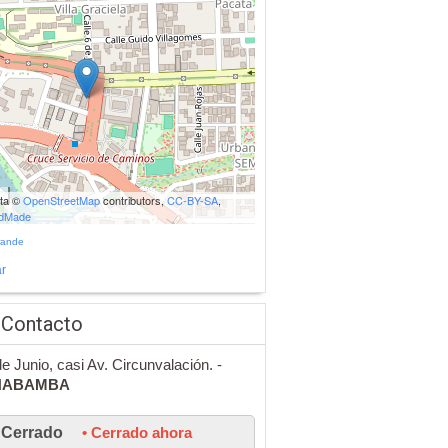
ata ©
OpenStreetMap
contributors,
CC-BY-SA
,
udMade
rande
r
 Contacto
de Junio, casi Av. Circunvalación. -
HABAMBA
Cerrado
• Cerrado ahora