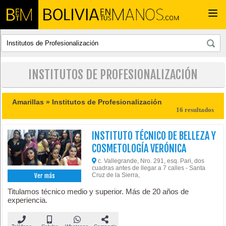
Togg
navi
INSTITUTOS DE PROFESIONALIZACIÓN
Amarillas »
Institutos de Profesionalización
16 resultados
INSTITUTO TÉCNICO DE BELLEZA Y
COSMETOLOGÍA VERÓNICA
c. Vallegrande, Nro. 291, esq. Pari, dos
cuadras antes de llegar a 7 calles - Santa
Cruz de la Sierra,
Ver más
Titulamos técnico medio y superior. Más de 20 años de
experiencia.