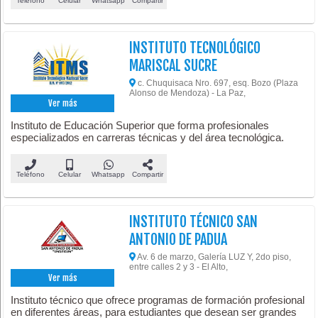
Teléfono
Celular
Whatsapp
Compartir
INSTITUTO TECNOLÓGICO
MARISCAL SUCRE
c. Chuquisaca Nro. 697, esq. Bozo (Plaza
Alonso de Mendoza) - La Paz,
Ver más
Instituto de Educación Superior que forma profesionales
especializados en carreras técnicas y del área tecnológica.
Teléfono
Celular
Whatsapp
Compartir
INSTITUTO TÉCNICO SAN
ANTONIO DE PADUA
Av. 6 de marzo, Galería LUZ Y, 2do piso,
entre calles 2 y 3 - El Alto,
Ver más
Instituto técnico que ofrece programas de formación profesional
en diferentes áreas, para estudiantes que desean ser grandes