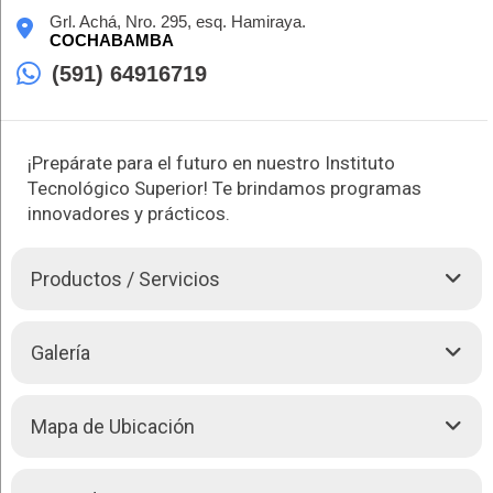
Grl. Achá, Nro. 295, esq. Hamiraya.
COCHABAMBA
(591) 64916719
¡Prepárate para el futuro en nuestro Instituto
Tecnológico Superior! Te brindamos programas
innovadores y prácticos.
Productos / Servicios
En Instituto Insur, nos destacamos por ofrecer programas
Galería
educativos de alta calidad en gastronomía, informática y
repostería. Contamos con docentes altamente calificados que
están comprometidos con tu éxito académico y profesional.
Mapa de Ubicación
Nuestras aulas están totalmente equipadas para clases
prácticas, lo que te brinda la oportunidad de adquirir
habilidades prácticas relevantes para el campo laboral.