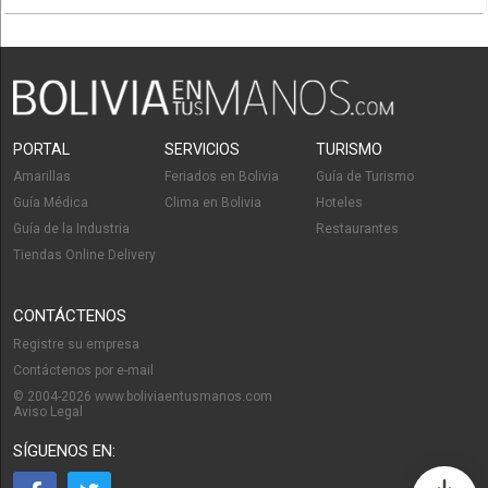
PORTAL
SERVICIOS
TURISMO
Amarillas
Feriados en Bolivia
Guía de Turismo
Guía Médica
Clima en Bolivia
Hoteles
Guía de la Industria
Restaurantes
Tiendas Online Delivery
CONTÁCTENOS
Registre su empresa
Contáctenos por e-mail
© 2004-2026 www.boliviaentusmanos.com
Aviso Legal
SÍGUENOS EN: