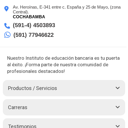
Av. Heroínas, E-341 entre c. España y 25 de Mayo, (zona
Central).
COCHABAMBA
(591-4) 4503893
(591) 77946622
Nuestro Instituto de educación bancaria es tu puerta
al éxito. ¡Forma parte de nuestra comunidad de
profesionales destacados!
Productos / Servicios
El Instituto de Educación Bancaria en Cochabamba, fundado
Carreras
en 1945 como "Escuela Bancaria", es una institución
destacada que brinda una educación completa en el área de
contabilidad, en respuesta a la creciente demanda de
CONTADURIA GENERAL (Turno mañana y noche)
Testimonios
capacitación en el sector financiero. Con un ambiente cálido y