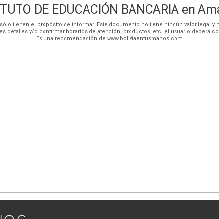
ITUTO DE EDUCACIÓN BANCARIA en Amar
ólo tienen el propósito de informar. Este documento no tiene ningún valor legal y n
es detalles y/o confirmar horarios de atención, productos, etc, el usuario deberá c
Es una recomendación de www.boliviaentusmanos.com