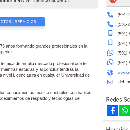
taduría a Nivel Técnico Superior.
(591-2
CTOS / SERVICIOS
(591-2
(591)
(591)
e 76 años formando grandes profesionales en la
perior.
(591)
(591)
técnica de amplio mercado profesional que te
 mientras estudias y al concluir tendrás la
www.e
 nivel Licenciatura en cualquier Universidad de
ideb.p
us conocimientos técnico contables con hábitos
procedimientos de respaldo y tecnologías de
Redes So
Horarios