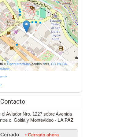
ata ©
OpenStreetMap
contributors,
CC-BY-SA
,
udMade
rande
r
 Contacto
 el Aviador Nro. 1227 sobre Avenida
ntre c. Goitia y Montevideo -
LA PAZ
Cerrado
• Cerrado ahora