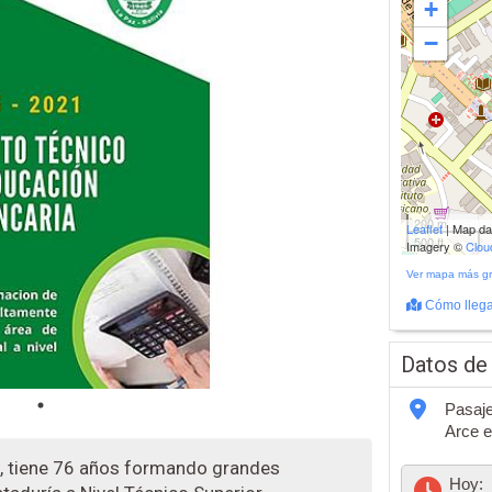
+
−
200 m
Leaflet
| Map d
500 ft
Imagery ©
Clo
Ver mapa más g
Cómo llega
Datos de
Pasaje
Arce e
a, tiene 76 años formando grandes
Hoy: