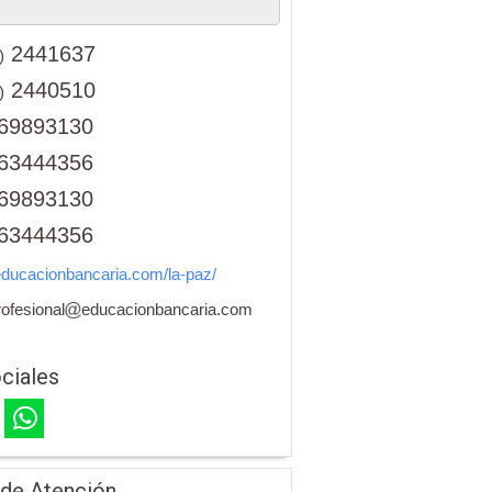
2441637
)
2440510
)
69893130
63444356
69893130
63444356
ducacionbancaria.com/la-paz/
rofesional
educacionbancaria.com
ciales
 de Atención