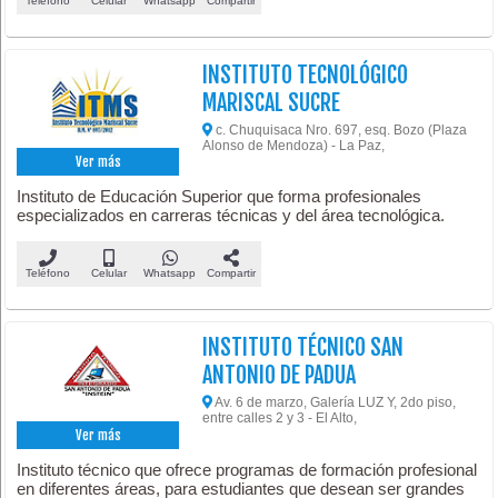
Teléfono
Celular
Whatsapp
Compartir
INSTITUTO TECNOLÓGICO
MARISCAL SUCRE
c. Chuquisaca Nro. 697, esq. Bozo (Plaza
Alonso de Mendoza) - La Paz,
Ver más
Instituto de Educación Superior que forma profesionales
especializados en carreras técnicas y del área tecnológica.
Teléfono
Celular
Whatsapp
Compartir
INSTITUTO TÉCNICO SAN
ANTONIO DE PADUA
Av. 6 de marzo, Galería LUZ Y, 2do piso,
entre calles 2 y 3 - El Alto,
Ver más
Instituto técnico que ofrece programas de formación profesional
en diferentes áreas, para estudiantes que desean ser grandes