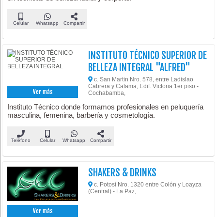
Celular
Whatsapp
Compartir
INSTITUTO TÉCNICO SUPERIOR DE
BELLEZA INTEGRAL "ALFRED"
c. San Martin Nro. 578, entre Ladislao
Cabrera y Calama, Edif. Victoria 1er piso -
Ver más
Cochabamba,
Instituto Técnico donde formamos profesionales en peluquería
masculina, femenina, barbería y cosmetología.
Teléfono
Celular
Whatsapp
Compartir
SHAKERS & DRINKS
c. Potosí Nro. 1320 entre Colón y Loayza
(Central) - La Paz,
Ver más