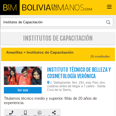
Togg
navi
INSTITUTOS DE CAPACITACIÓN
Amarillas »
Institutos de Capacitación
26 resultados
INSTITUTO TÉCNICO DE BELLEZA Y
COSMETOLOGÍA VERÓNICA
c. Vallegrande, Nro. 291, esq. Pari, dos
cuadras antes de llegar a 7 calles - Santa
Cruz de la Sierra,
Ver más
Titulamos técnico medio y superior. Más de 20 años de
experiencia.