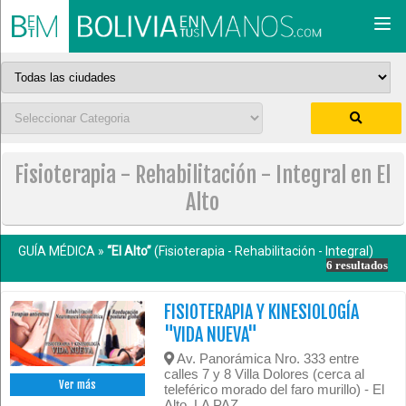
Togg
navi
Fisioterapia - Rehabilitación - Integral en El
Alto
GUÍA MÉDICA »
“El Alto”
(Fisioterapia - Rehabilitación - Integral)
6 resultados
FISIOTERAPIA Y KINESIOLOGÍA
"VIDA NUEVA"
Av. Panorámica Nro. 333 entre
calles 7 y 8 Villa Dolores (cerca al
Ver más
teleférico morado del faro murillo) - El
Alto, LA PAZ