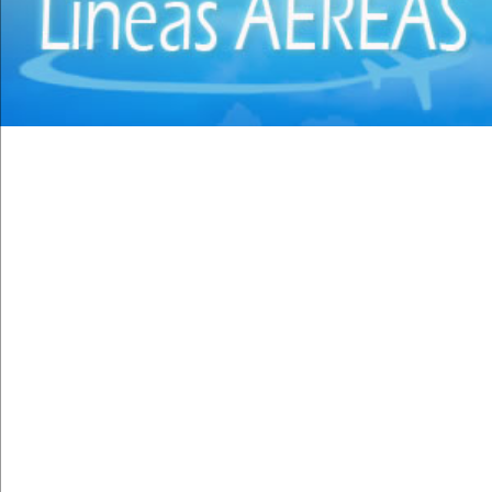
Cirujanos Plásticos
(16)
Clínicas
(44)
Coloproctología
(4)
Densitometría Osea
(5)
Dermatología
(20)
Distribuidores de Medicamentos
(28)
Ecografía
(30)
Endocrinología
(10)
Endoscopía
(5)
Equipo e Instrumental de Laboratorio
(21)
Equipo e Instrumental Médico
(31)
Equipo e Instrumental Odontológico
(9)
Equipo y Material Ortopédico
(3)