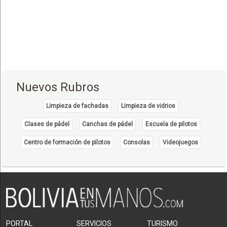
Estética Corporal
(33)
Farmacias
(111)
Fisioterapia - Rehabilitación - Integral
(52)
Gastroenterología
(12)
Geriatría - Gerontología
(1)
Nuevos Rubros
Ginecología y Obstetricia
(31)
Limpieza de fachadas
Limpieza de vidrios
Hematología
(7)
Clases de pádel
Canchas de pádel
Escuela de pilotos
Hospitales
(14)
Centro de formación de pilotos
Consolas
Videojuegos
Importadores de Medicamentos
(2)
Inmunología Clínica
(5)
Laboratorios de Analisis Clínicos
(27)
Laboratorios de Genética Bioquímica
(4)
Laboratorios de Insumos Médico Quirúrgicos
(1)
PORTAL
SERVICIOS
TURISMO