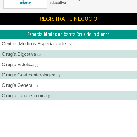
educativa
REGISTRA TU NEGOCIO
Especialidades en Santa Cruz de la Sierra
Centros Médicos Especializados
(2)
Cirugía Digestiva
(1)
Cirugía Estética
(3)
Cirugía Gastroenterológica
(1)
Cirugía General
(1)
Cirugía Laparoscópica
(2)
Cirugía Pediátrica
(1)
Cirugía Plástica
(3)
Cirugía Plástica - Estética - Reconstrucción
(3)