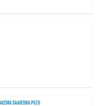
Cirug
Cirug
Ciruj
Clíni
Colop
Dens
Derm
Distr
Ecog
Endo
Endo
Equip
Equip
Equip
Equip
RACEMA SAAVEDRA POZO
Estét