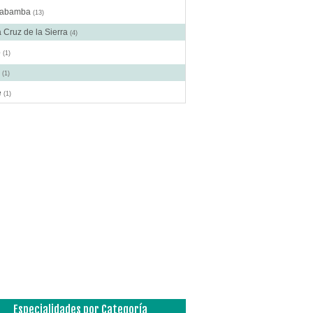
habamba
(13)
 Cruz de la Sierra
(4)
o
(1)
a
(1)
e
(1)
Especialidades por Categoría