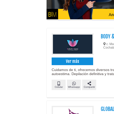
BODY 
c. Ma
Cocha
Ver más
Cuidamos de ti, ofrecemos diversos tra
autoestima. Depilación definitiva y tra
Celular
Whatsapp
Compartir
GLOBAL