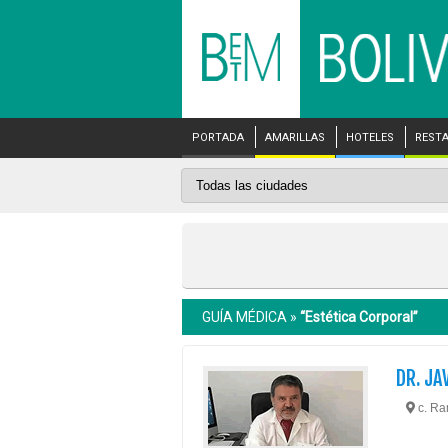
PORTADA
AMARILLAS
HOTELES
REST
GUÍA MÉDICA »
“Estética Corporal”
DR. JA
c. Ram