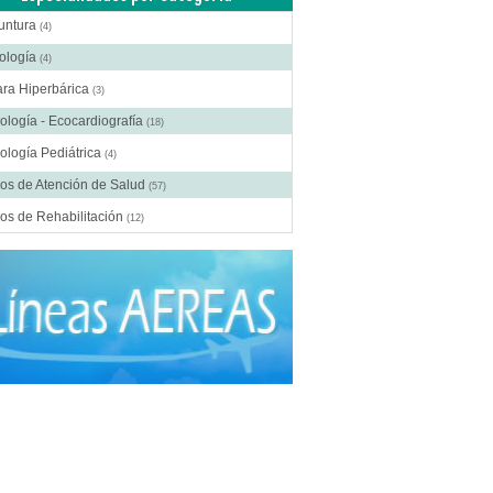
untura
(4)
ología
(4)
ra Hiperbárica
(3)
ología - Ecocardiografía
(18)
ología Pediátrica
(4)
os de Atención de Salud
(57)
os de Rehabilitación
(12)
ros Médicos Especializados
(41)
ía Digestiva
(2)
ía Estética
(18)
ía Gastroenterológica
(2)
ía General
(28)
gía Laparoscópica
(14)
ía Pediátrica
(9)
ía Plástica
(20)