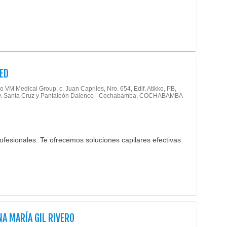
Medic
Medic
Medic
Medic
Médi
ED
Médic
(19)
 VM Medical Group, c. Juan Capriles, Nro. 654, Edif. Atikko, PB,
Av. Santa Cruz y Pantaleón Dalence - Cochabamba, COCHABAMBA
Nefro
Neum
Neur
ofesionales. Te ofrecemos soluciones capilares efectivas
Neuro
Neuro
Neuro
Odon
Odont
NA MARÍA GIL RIVERO
Odont