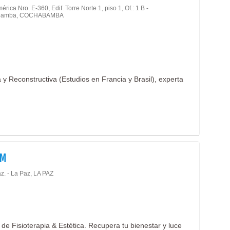
érica Nro. E-360, Edif. Torre Norte 1, piso 1, Of.: 1 B -
Farm
bamba, COCHABAMBA
Fisio
Gastr
Geria
Ginec
 y Reconstructiva (Estudios en Francia y Brasil), experta
Hema
Hosp
Impo
Inmun
Labor
IM
Labor
z. - La Paz, LA PAZ
Labor
Labor
Labor
Laser
de Fisioterapia & Estética. Recupera tu bienestar y luce