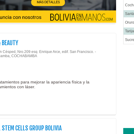
Coc
Santa
Orur
Tarij
Sucr
& BEAUTY
n Césped, Nro.209 esq. Enrique Arce, edif. San Francisco. -
bamba, COCHABAMBA
tamientos para mejorar la apariencia física y la
tamientos con láser.
 STEM CELLS GROUP BOLIVIA