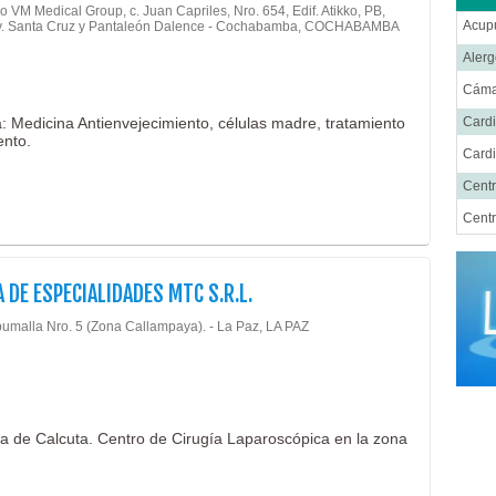
 VM Medical Group, c. Juan Capriles, Nro. 654, Edif. Atikko, PB,
Acup
Av. Santa Cruz y Pantaleón Dalence - Cochabamba, COCHABAMBA
Alerg
Cáma
Cardi
: Medicina Antienvejecimiento, células madre, tratamiento
ento.
Cardi
Centr
Centr
Cent
Cirug
A DE ESPECIALIDADES MTC S.R.L.
Cirug
pumalla Nro. 5 (Zona Callampaya). - La Paz, LA PAZ
Cirug
Cirug
Ciru
a de Calcuta. Centro de Cirugía Laparoscópica en la zona
Cirug
Cirug