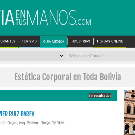
AURANTES
TURISMO
INDUSTRIAS
TIENDAS ONLINE
GUÍA MÉDICA
Estética Corporal en Toda Bolivia
33 resultados
VIER RUIZ BAREA
ón Rojas, esq. Bolívar - Tarija, TARIJA