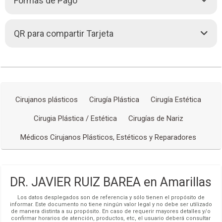
Formas de Pago
Lunes:
09:00 - 12:00
15:00 - 19:00
6633056
Llamar (591-4)
Martes:
09:00 - 12:00
Efectivo. Bolivianos
71863980
15:00 - 19:00
QR para compartir Tarjeta
Llamar (591)
Dólares
Miércoles:
09:00 - 12:00
71863980
Chatear (591)
15:00 - 19:00
Pesos Argentinos
Jueves:
09:00 - 12:00
INTERNATIONAL SOCIETY OF
SOCIEDADE BRASILEIRA DE
www.clinicasaopaulo.com.bo
15:00 - 19:00
AESTHETIC PLASTIC SURGERY
CIRUGIA PLÁSTICA
Viernes:
09:00 - 12:00
• Cerrado ahora
info
clinicasaopaulo.com.bo
15:00 - 19:00
Sábado:
Cerrado
Cirujanos plásticos
Cirugía Plástica
Cirugía Estética
Redes Sociales
Cirugia Plástica / Estética
Cirugías de Nariz
Médicos Cirujanos Plásticos, Estéticos y Reparadores
DR. JAVIER RUIZ BAREA en Amarillas
Los datos desplegados son de referencia y sólo tienen el propósito de
informar. Este documento no tiene ningún valor legal y no debe ser utilizado
de manera distinta a su propósito. En caso de requerir mayores detalles y/o
confirmar horarios de atención, productos, etc, el usuario deberá consultar