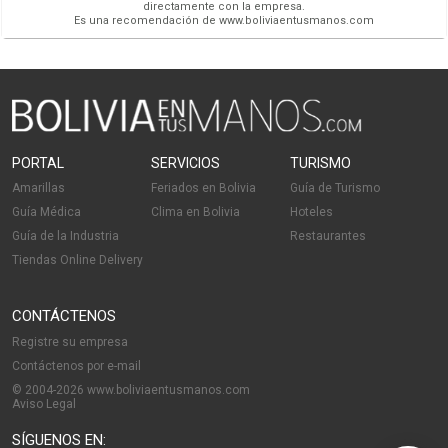
directamente con la empresa.
Es una recomendación de www.boliviaentusmanos.com
PORTAL
SERVICIOS
TURISMO
Amarillas
Feriados en Bolivia
Guía de Turismo
Guía Médica
Clima en Bolivia
Hoteles
Guía de la Industria
Restaurantes
Tiendas Online Delivery
CONTÁCTENOS
Registre su empresa
Contáctenos por e-mail
© 2004-2026 www.boliviaentusmanos.com
Aviso Legal
SÍGUENOS EN: